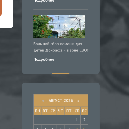
Подробнее
Большой сбор помощи для
детей Донбасса и в зоне СВО!
Подробнее
«
АВГУСТ 2026 »
ПН
ВТ
СР
ЧТ
ПТ
СБ
ВС
1
2