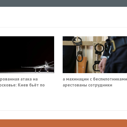
рованная атака на
а махинации с беспилотникам
сковье: Киев бьёт по
арестованы сотрудники
анской инфраструктуре
Минпромторга и ГК «Эфко»