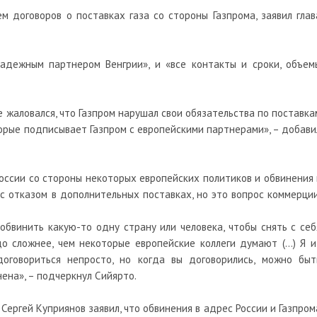
м договоров о поставках газа со стороны Газпрома, заявил глав
надежным партнером Венгрии», и «все контакты и сроки, объем
не жаловался, что Газпром нарушал свои обязательства по поставка
оторые подписывает Газпром с европейскими партнерами», – добави
России со стороны некоторых европейских политиков и обвинения 
 с отказом в дополнительных поставках, но это вопрос коммерции
 обвинить какую-то одну страну или человека, чтобы снять с себ
здо сложнее, чем некоторые европейские коллеги думают (...) Я и
договориться непросто, но когда вы договорились, можно быт
ена», – подчеркнул Сийярто.
ергей Куприянов заявил, что обвинения в адрес России и Газпром