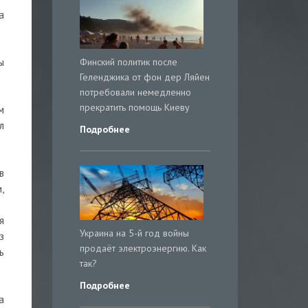
а
ы
Финский политик после
Геленджика от фон дер Ляйен
потребовали немедленно
прекратить помощь Киеву
м
л
Подробнее
в
,
я
Украина на 5-й год войны
з
продаёт электроэнергию. Как
ь
так?
Подробнее
а