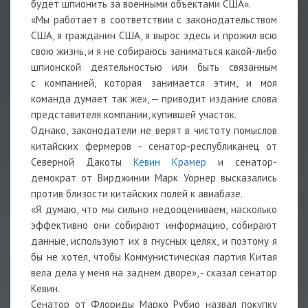
будет шпионить за военными объектами США».
«Мы работает в соответствии с законодательством
США, я гражданин США, я вырос здесь и прожил всю
свою жизнь, и я не собираюсь заниматься какой-либо
шпионской деятельностью или быть связанным
с компанией, которая занимается этим, и моя
команда думает так же», — приводит издание слова
представителя компании, купившей участок.
Однако, законодатели не верят в чистоту помыслов
китайских фермеров - сенатор-республиканец от
Северной Дакоты
Кевин Крамер
и сенатор-
демократ от Вирджинии
Марк Уорнер
высказались
против близости китайских полей к авиабазе.
«Я думаю, что мы сильно недооцениваем, насколько
эффективно они собирают информацию, собирают
данные, используют их в гнусных целях, и поэтому я
бы не хотел, чтобы Коммунистическая партия Китая
вела дела у меня на заднем дворе», - сказал сенатор
Кевин.
Сенатор от Флориды
Марко Рубио
назвал покупку