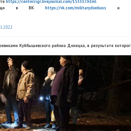
оте
https://centercigr.livejournal.com/153337.html
й помощи в ВК
https://vk.com/militarydonbass
и 
11.2022
оевиками Куйбышевского района Донецка, в результате которог