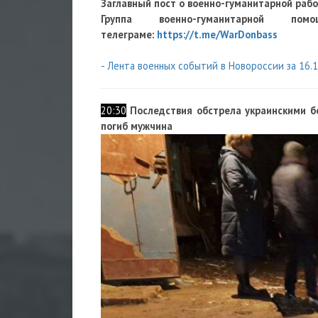
Заглавный пост о военно-гуманитарной раб
Группа военно-гуманитарно
телеграме:
https://t.me/WarDonbass
- Лента военных событий в Новороссии за 16.
20:30
Последствия обстрела украинскими б
погиб мужчина