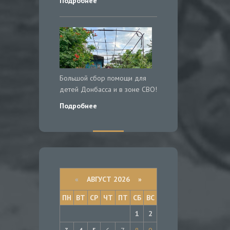
Подробнее
Большой сбор помощи для
детей Донбасса и в зоне СВО!
Подробнее
«
АВГУСТ 2026 »
ПН
ВТ
СР
ЧТ
ПТ
СБ
ВС
1
2