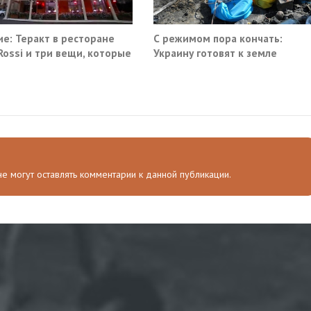
е: Теракт в ресторане
С режимом пора кончать:
 Rossi и три вещи, которые
Украину готовят к земле
ма не умеет видеть в
 не могут оставлять комментарии к данной публикации.