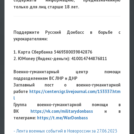
только для лиц старше 18 лет.
Поддержите Русский Донбасс в борьбе с
укрокарателями:
1. Карта Сбербанка 5469380039842876
2. ЮMoney (Яндекс-деньги): 410014744876811
Военно-гуманитарный центр помощи
подразделениям ВС ЛНР и ДНР
Заглавный пост о военно-гуманитарной
работе
https://centercigr.livejournal.com/153337.htm
l
Группа военно-гуманитарной помощи в
ВК
https://vk.com/militarydonbass
и в
телеграме:
https://t.me/WarDonbass
- Лента военных событий в Новороссии за 27.06.2023