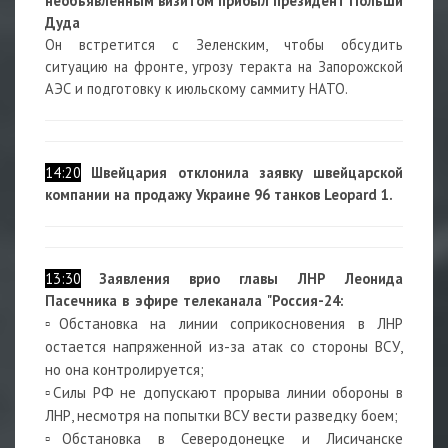
необъявленным визитом прибыл президент Польши
Дуда
Он встретится с Зеленским, чтобы обсудить
ситуацию на фронте, угрозу теракта на Запорожской
АЭС и подготовку к июльскому саммиту НАТО.
14:20
Швейцария отклонила заявку швейцарской
компании на продажу Украине 96 танков Leopard 1.
13:30
Заявления врио главы ЛНР Леонида
Пасечника в эфире телеканала "Россия-24:
▫️Обстановка на линии соприкосновения в ЛНР
остается напряженной из-за атак со стороны ВСУ,
но она контролируется;
▫️Силы РФ не допускают прорыва линии обороны в
ЛНР, несмотря на попытки ВСУ вести разведку боем;
▫️Обстановка в Северодонецке и Лисичанске