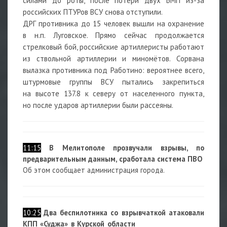
силами до роты, после потери двух БМП из-за
российских ПТУРов ВСУ снова отступили.
ДРГ противника до 15 человек вышли на охранение
в н.п. Луговское. Прямо сейчас продолжается
стрелковый бой, российские артиллеристы работают
из ствольной артиллерии и миномётов. Сорвана
вылазка противника под Работино: вероятнее всего,
штурмовые группы ВСУ пытались закрепиться
на высоте 137.8 к северу от населенного пункта,
но после ударов артиллерии были рассеяны.
11:15
В Мелитополе прозвучали взрывы, по
предварительным данным, сработала система ПВО
Об этом сообщает администрация города.
10:25
Два беспилотника со взрывчаткой атаковали
КПП «Суджа» в Курской области