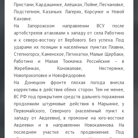
Пристани, Кардашинке, Алёшках, Пойме, Песчановке,
Подстепном, Казачьих Лагерях, Корсунке и Новой
Каховке.
На Запорожском направлении ВСУ после
артобстрелов атаковали к западу от села Работино
и к северо-востоку от Вербового. Без успеха. Под
ударами их позиции в населённых пунктах Плавни,
Степногорск, Каменское, Пятихатки, Малые Щербаки,
Работино и Малая Токмачка. Российские – в
Жеребянках, Коновалове, Нестерянке,
Новопрокоповке и Новофёдоровке.
На Донецком фронте плохая погода внесла
коррективы в действия обеих сторон. Тем не менее,
ВС РФ под прикрытием средств дальнего поражения
продолжили штурмовые действия в Марьинке, у
Первомайского, Северного (населённый пункт к
западу от Авдеевки), в промзоне на юго-востоке
Авдеевки и в направлении Новокалинова. На
последнем участке есть продвижение. Под