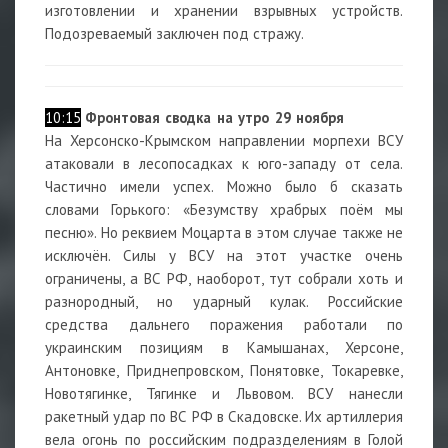
изготовлении и хранении взрывных устройств.
Подозреваемый заключен под стражу.
10:15
Фронтовая сводка на утро 29 ноября
На Херсонско-Крымском направлении морпехи ВСУ
атаковали в лесопосадках к юго-западу от села.
Частично имели успех. Можно было б сказать
словами Горького: «Безумству храбрых поём мы
песню». Но реквием Моцарта в этом случае также не
исключён. Силы у ВСУ на этот участке очень
ограничены, а ВС РФ, наоборот, тут собрали хоть и
разнородный, но ударный кулак. Российские
средства дальнего поражения работали по
украинским позициям в Камышанах, Херсоне,
Антоновке, Приднепровском, Понятовке, Токаревке,
Новотягинке, Тягинке и Львовом. ВСУ нанесли
ракетный удар по ВС РФ в Скадовске. Их артиллерия
вела огонь по российским подразделениям в Голой