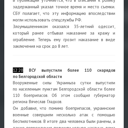
В публикации уточняется, что в описании к ролику
задержанный указал точное время и место съемки.
СБУ полагает, что эту информацию впоследствии
могли использовать спецслужбы РФ.
Злоумышленником оказался 35-летний одессит,
который ранее отбывал наказание за кражу и
ограбление. Теперь ему грозит наказание в виде
заключения на срок до 8 лет.
12:20
ВСУ выпустили более 110 снарядов
по Белгородской области
Вооруженные силы
Украины
за сутки выпустили
по населенным пунктам
Белгородской области
более
110 боеприпасов. Об этом сообщил губернатор
региона Вячеслав
Гладков.
Он добавил, что помимо боеприпасов, украинские
военные совершили несколько атак с помощью
беспилотников. В итоге два человека были ранены, а
также повреждения получили четыре частных дома