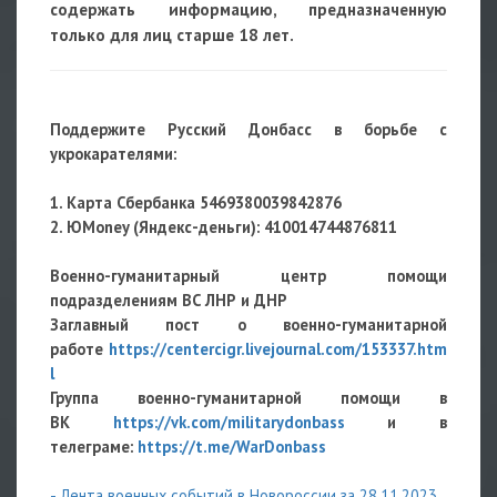
содержать информацию, предназначенную
только для лиц старше 18 лет.
Поддержите Русский Донбасс в борьбе с
укрокарателями:
1. Карта Сбербанка 5469380039842876
2. ЮMoney (Яндекс-деньги): 410014744876811
Военно-гуманитарный центр помощи
подразделениям ВС ЛНР и ДНР
Заглавный пост о военно-гуманитарной
работе
https://centercigr.livejournal.com/153337.htm
l
Группа военно-гуманитарной помощи в
ВК
https://vk.com/militarydonbass
и в
телеграме:
https://t.me/WarDonbass
- Лента военных событий в Новороссии за 28.11.2023