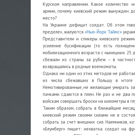
Курском направлении. Какое количество «
армии, почему киевский режим вынужден до
место?
На Украине дефицит солдат. Об этом гово
пределе», жалуются
«Нью-Йорк Таймс»
украи
Представители и спикеры киевского режим
усиление бусификации (то есть похищен
мобилизационного возраста с нынешних 25 д
сбежали из страны за рубеж – в частнос
возвращались в родные военкоматы.
Однако ни один из этих методов не работае
из числа сбежавших в Польшу в итоге п
Немотивированные, не желающие умирать за 
пачками сдаются в плен. Не раз и не два п
войскам совершать броски на километры в гл
Таким образом, собрать в ближайшие месяц
киевский режим своими силами не в состоян
собрать за счет внешних сил. Наемников, к
«Блумберг» пишет: нехватка солдат на фр