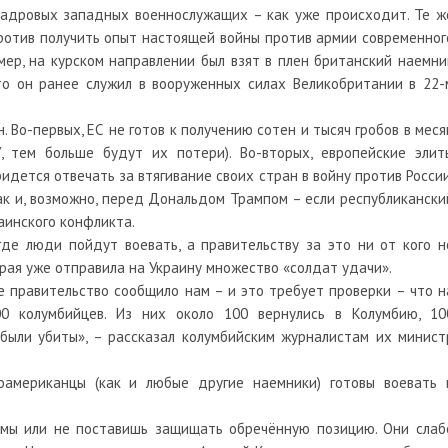
 кадровых западных военнослужащих – как уже происходит. Те ж
ротив получить опыт настоящей войны против армии современног
имер, на курском направлении был взят в плен британский наемни
то он ранее служил в вооруженных силах Великобритании в 22-
 Во-первых, ЕС не готов к получению сотен и тысяч гробов в меся
 тем больше будут их потери). Во-вторых, европейские элит
идется отвечать за втягивание своих стран в войну против России
ак и, возможно, перед Дональдом Трампом – если республикански
аинского конфликта.
где люди пойдут воевать, а правительству за это ни от кого н
рая уже отправила на Украину множество «солдат удачи».
ое правительство сообщило нам – и это требует проверки – что н
00 колумбийцев. Из них около 100 вернулись в Колумбию, 10
были убиты», – рассказал колумбийским журналистам их минист
оамериканцы (как и любые другие наемники) готовы воевать 
мы или не поставишь защищать обречённую позицию. Они слаб