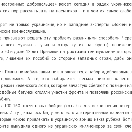
иностранных добровольцев» воюет сегодня в рядах украинско
 сих пор рассчитывать на наемников – и в чем их самое слабо
рят не только украинские, но и западные эксперты. «Воюем н
нские военнослужащие.
а призывают решать эту проблему различными способами. Чере
ия всех мужчин с улиц и отправку их на фронт), понижени
о 20 и даже 18 лет. Прививки патриотизма тем мужчинам, которы
ти, лишение их пособий со стороны западных стран, дабы он
т. Планы по мобилизации не выполняются, а набор «добровольцев
ровалился. А те, кто набирается, весьма низкого качества
режим Зеленского люди, которые зачастую сбегают с позиций ил
одобные бегунки оголяли участки фронта и позволяли российски
убину.
ы 100-160 тысяч новых бойцов (хотя бы для восполнения потерь
ии. И тут, казалось бы, у него есть альтернативные варианты 
оторые можно привлекать в украинскую армию из-за рубежа. Вот 
онте вынудила одного из украинских миллионеров за свой сче