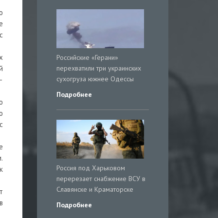
о
е
с
х
Российские «Герани»
перехватили три украинских
й
сухогруза южнее Одессы
–
Подробнее
ю
о
с
е
.
Россия под Харьковом
к
перерезает снабжение ВСУ в
Славянске и Краматорске
т
в
Подробнее