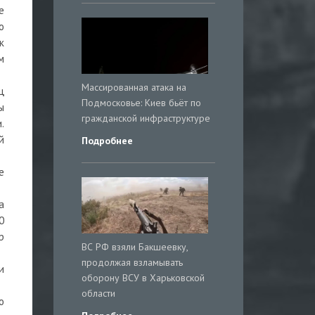
е
о
к
м
Массированная атака на
ц
Подмосковье: Киев бьёт по
ы
гражданской инфраструктуре
.
й
Подробнее
е
а
0
р
ВС РФ взяли Бакшеевку,
продолжая взламывать
и
оборону ВСУ в Харьковской
области
о