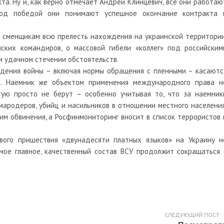
та. Ну и, как верно отмечает Андрей Клинцевич, все они работаю
под победой они понимают успешное окончание контракта 
 сменщикам всю прелесть нахождения на украинской территории
ких командиров, о массовой гибели «коллег» под российским
 удачном стечении обстоятельств.
едения войны – включая нормы обращения с пленными – касаютс
. Наемник же объектом применения международного права н
стую просто не берут – особенно учитывая то, что за наемник
мародеров, убийц и насильников в отношении местного населения
м обвинения, а Росфинмониторинг вносит в список террористов 
вого пришествия «двунадесяти платных языков» на Украину н
амое главное, качественный состав ВСУ продолжит сокращаться 
СЛЕДУЮЩИЙ ПОСТ