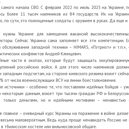
.
самого начала СВО. С февраля 2022 по июль 2023 на Украине, п
сь более 11 тысяч наемников из 84 государств. Их на Украин
, по сути, это полноценные солдаты с оружием в руках. Да еще и 
и нужны Украине для замещения вакансий высококачественны
укторы. Сейчас Украина сама заполняет все эти компетенции. Е
 обслуживания западной техники – HIMARS, «Пэтриот» и т.п.», 
литических конфликтов Андрей Клинцевич.
йные части в окопах, которые будут защищать оккупированну
плений российских войск. А для этого число наемников должн
м западным подсчетам, на стороне киевского режима воюет сейча
5% от числа военнослужащих ВСУ на линии боестолкновения.
ые источники – особенно те, что поставляли идейных бойцов – уж
по некоторым данным, воюет три тысячи граждан РФ и Белоруссии
не только деньгами, но и идейными мотивами – ненавистью 
е главное – очевидный курс Украины на поражение в войне делае
весьма маловероятным. Ведь куда проще ненавидеть Россию не 
ь в тбилисском хостеле или вильнюсовской общаге.