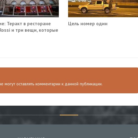
е: Теракт в ресторане
Цель номер один
 Rossi и три вещи, которые
ма не умеет видеть в
 не могут оставлять комментарии к данной публикации.