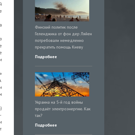
й
е
а
Финский политик после
Геленджика от фон дер Ляйен
з
потребовали немедленно
е
прекратить помощь Киеву
е
Подробнее
и
»
.
и
м
Украина на 5-й год войны
)
продаёт электроэнергию. Как
–
так?
и
Подробнее
т