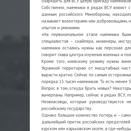
снарядить для ВСУ целую бригаду наемников
Собственно, наемники в рядах ВСУ воюют с 
данным российского Минобороны, находило
называют волонтерами или добровольцами, но
опытом и умениями.
«На первоначальном этапе наемники был
специалистов – снайпера, инженеры, инстр
наемники остались нужны как персонал для
говорит глава центра изучения военных и по
Кроме того, киевскому режиму нужны лине
Украиной территорию от масштабных насту
вырасти кратно. Сейчас по самым осторожны
порядка 13 тысяч наемников. То есть менее 
Вопрос в том, откуда брать новых? Некотор
вычерпаны. Например, сейчас в рядах ВСУ, 
Неовласовцы, которые руководствуются 
российскому государству.
Однако большое количество потерь и – само
дальнейший приток российских предателей 
курском или харьковском окопе, а где-нибуд