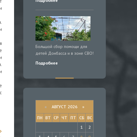
Подробнее
т
и
.
и
я
Большой сбор помощи для
е
детей Донбасса и в зоне СВО!
и
Подробнее
.
и
е
с
«
АВГУСТ 2026 »
ПН
ВТ
СР
ЧТ
ПТ
СБ
ВС
1
2