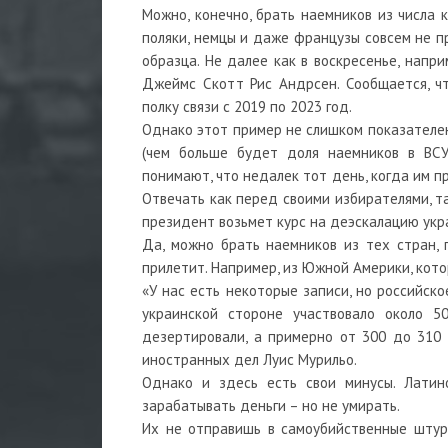
Можно, конечно, брать наемников из числа
поляки, немцы и даже французы совсем не п
образца. Не далее как в воскресенье, напр
Джеймс Скотт Рис Андрсен. Сообщается, ч
полку связи с 2019 по 2023 год.
Однако этот пример не слишком показателен.
(чем больше будет доля наемников в ВСУ,
понимают, что недалек тот день, когда им пр
Отвечать как перед своими избирателями, т
президент возьмет курс на деэскалацию укр
Да, можно брать наемников из тех стран, 
прилетит. Например, из Южной Америки, кото
«У нас есть некоторые записи, но российск
украинской стороне участвовало около 5
дезертировали, а примерно от 300 до 310 
иностранных дел Луис Мурильо.
Однако и здесь есть свои минусы. Латин
зарабатывать деньги – но не умирать.
Их не отправишь в самоубийственные штур