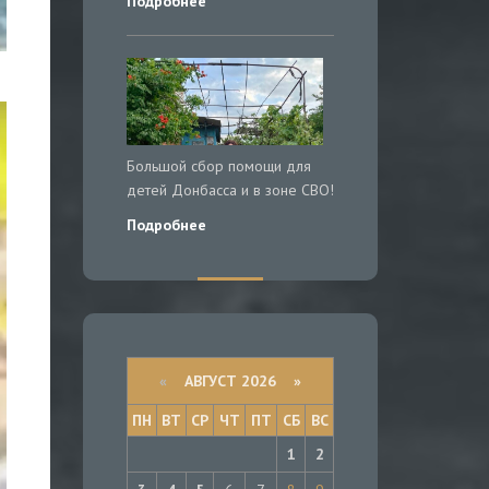
Подробнее
Большой сбор помощи для
детей Донбасса и в зоне СВО!
Подробнее
«
АВГУСТ 2026 »
ПН
ВТ
СР
ЧТ
ПТ
СБ
ВС
1
2