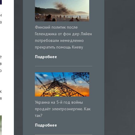
и
а
Финский политик после
Геленджика от фон дер Ляйен
потребовали немедленно
прекратить помощь Киеву
е
Подробнее
в
о
к
я
Украина на 5-й год войны
продаёт электроэнергию. Как
так?
Подробнее