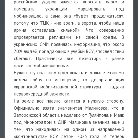
российских ударов является «посеять хаос» и
помешать украинцам маршировать под
мобилизацию, а сама она «будет продолжаться»,
потому что ТЦК - «не враги, а ворота, чтобы наша
армия оставалась сильной». Что совершенно
опровергается репликами из самой среды. В
украинских СМИ появилась информация, что около
70% людей, попадающих в учебки ВСУ, впоследствии
сбегают. Практически все дезертиры - ранее
насильно мобилизованные.
Нужно эту практику продолжать и дальше. Если мы
ведем войну на истощение, то дезорганизация
украинской мобилизационной структуры – задача
первоочередной важности.
На земле всё плавно катится в нужную сторону.
Официально взята знаменитая Малиновка, что в
Запорожской области, недалеко от Гуляйполя, и Маяк
под Мирноградом в ДНР. Малиновка значима ещё и
тем, что находилась на одном из направлений
«контрнаступа» ВСУ летом 2023 года. И теперь