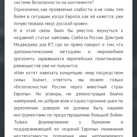
системе безопасности на континенте?
Однозначно, как проявление слабости, а не силы, тем
более в ситуации, когда Европа, как ей кажется, уже
почувствовала «вкус русской крови».
И в этой связи было бы уместно вернуться к
недавней статье замглавы Совбеза России Дмитрия
Медведева для RT, где он прямо говорит о том, что
дипломатическими методами и миролюбием
урезонить зарвавшихся европейских политиканов-
реваншистов уже не получится.
«Нам хотят навязать концепцию «мир посредством
силы». Значит, ответить мы можем только
«безопасностью России через животный страх
Европы». Ни уговоры, ни демонстрация благих
намерений, ни добрая воля и односторонние шаги по
укреплению доверия не должны быть нашими
инструментами по предотвращению большой бойни.
Только формирование у Германии и
поддерживающей её «единой Европы» понимания
неотвратимости получения ими неприемлемого