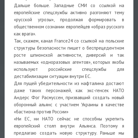
Дальше больше. Западные СМИ со ссылкой на
европейские спецслужбы активно разгоняют тему
«русской угрозы», продолжая формировать в
общественном сознании европейцев «образ русского
как врага».
Так, скажем, канал France24 со ссылкой на польские
структуры безопасности пишет о беспрецедентном
росте шпионской активности, диверсий и так
называемых «одноразовых агентов», которых якобы
используют российские спецслужбы для
дестабилизации ситуации внутри ЕС.
Для пущей убедительности из нафталина достают
даже таких персонажей, как экс-генсек НАТО
Андерс Фог Расмуссен, призвавший создать новый
оборонный альянс с участием Украины в качестве
«бастиона против России»
«Ни ЕС, ни НАТО сейчас не способны укрепить
европейский столп внутри Альянса. Поэтому я
предлагаю создать новую структуру. Раньше мы