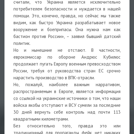
считали, что Украина является исключительно
потребителем безопасности и нуждается в нашей
помощи. Это, конечно, правда, но сейчас мы также
видим, как быстро Украина разрабатывает новое
вооружение и боеприпасы. Она нужна нам как
бастион против России», – заявил бывший датский
политик.
Но и нынешние не отстают. В частности,
еврокомиссар по обороне Андрюс Кубилюс
продолжает пугать Европу военным превосходством
России, требуя от руководства стран ЕС срочно
нарастить производство в ВПК-отрасли.
Но, пожалуй, наиболее важным нарративом,
распространяемым в Европе, является информация
со ссылкой на украинские источники о том, что наши
войска якобы отступают и ВСУ сумели за последние
30 дней вернуть себе контроль над почти 113
квадратными километрами.
Без относительно того, правда это или
традиционный для пропаганды фейк, нет никаких