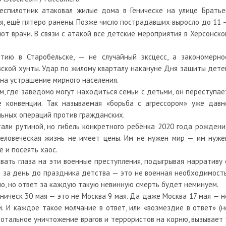
спилотник атаковал жилые дома в Геническе на улице Братье
ия, ещё пятеро ранены. Позже число пострадавших выросло до 11 
ют врачи. В связи с атакой все детские мероприятия в Херсонско
тию в Старобельске, — не случайный эксцесс, а закономерно
ской хунты. Удар по жилому кварталу накануне Дня защиты дете
 на устрашение мирного населения.
, где заведомо могут находиться семьи с детьми, он переступае
конвенции. Так называемая «борьба с агрессором» уже давн
льных операций против гражданских.
али рутиной, но гибель конкретного ребёнка 2020 года рождени
еловеческая жизнь не имеет цены. Им не нужен мир — им нуже
е и посеять хаос.
ать глаза на эти военные преступления, подыгрывая нарративу 
 за день до праздника детства — это не военная необходимость
но, но ответ за каждую такую невинную смерть будет неминуем.
еническ 30 мая — это не Москва 9 мая. Да даже Москва 17 мая — н
. И каждое такое молчание в ответ, или «возмездие в ответ» (н
тотальное уничтожение врагов и террористов на корню, вызывает 