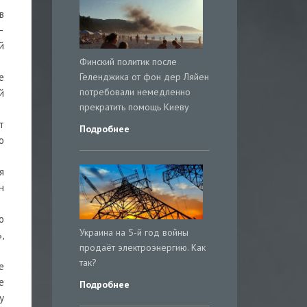
в
—
й
Финский политик после
Геленджика от фон дер Ляйен
е
потребовали немедленно
й
прекратить помощь Киеву
т
Подробнее
о
я
н
о
Украина на 5-й год войны
,
продаёт электроэнергию. Как
так?
е
е
Подробнее
у