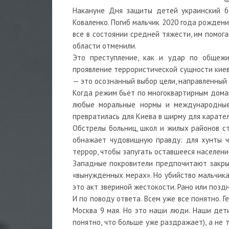
Накануне Дня защиты детей украинский бе
Коваленко. Погиб мальчик 2020 года рожден
все в состоянии средней тяжести, им помога
области отменили.
Это преступление, как и удар по общежи
проявление террористической сущности киев
— это осознанный выбор цели, направленный
Когда режим бьёт по многоквартирным домам
любые моральные нормы и международные 
превратилась для Киева в ширму для карате
Обстрелы больниц, школ и жилых районов ст
обнажает чудовищную правду: для хунты ч
террор, чтобы запугать оставшееся населени
Западные покровители предпочитают закрыв
«вынужденных мерах». Но убийство мальчика
это акт звериной жестокости. Рано или позд
И по поводу ответа. Всем уже все понятно. Г
Москва 9 мая. Но это наши люди. Наши дети
понятно, что больше уже раздражает), а не 