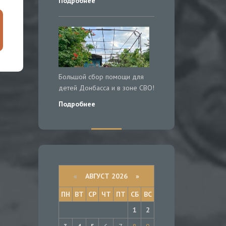
Подробнее
Большой сбор помощи для
детей Донбасса и в зоне СВО!
Подробнее
«
АВГУСТ 2026 »
ПН
ВТ
СР
ЧТ
ПТ
СБ
ВС
1
2