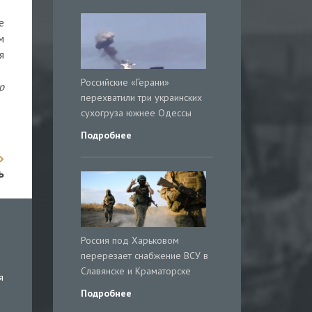
е
м
я
Российские «Герани»
р
перехватили три украинских
сухогруза южнее Одессы
Подробнее
ь
Россия под Харьковом
перерезает снабжение ВСУ в
Славянске и Краматорске
я
Подробнее