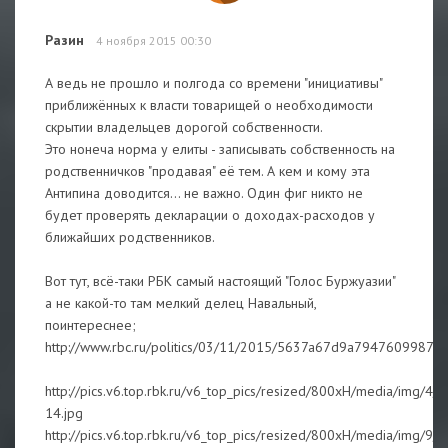
Разин
4 ноября 2015 00:30
А ведь не прошло и полгода со времени "инициативы"
приближённых к власти товарищей о необходимости
скрытии владельцев дорогой собственности.
Это нонеча норма у елиты - записывать собственность на
родственничков "продавая" её тем. А кем и кому эта
Антипина доводится... не важно. Один фиг никто не
будет проверять декларации о доходах-расходов у
ближайших родственников.
Вот тут, всё-таки РБК самый настоящий "Голос Буржуазии"
а не какой-то там мелкий делец Навальный,
поинтереснее;
http://www.rbc.ru/politics/03/11/2015/5637a67d9a79476099872
http://pics.v6.top.rbk.ru/v6_top_pics/resized/800xH/media/img/
14.jpg
http://pics.v6.top.rbk.ru/v6_top_pics/resized/800xH/media/img/