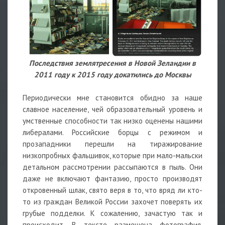
Последствия землятресения в Новой Зеландии в
2011 году к 2015 году докатились до Москвы
Периодически мне становится обидно за наше
славное население, чей образовательный уровень и
умственные способности так низко оценены нашими
либералами. Российские борцы с режимом и
прозападники перешли на тиражирование
низкопробных фальшивок, которые при мало-мальски
детальном рассмотрении рассыпаются в пыль. Они
даже не включают фантазию, просто производят
откровенный шлак, свято веря в то, что вряд ли кто-
то из граждан Великой России захочет поверять их
грубые подделки. К сожалению, зачастую так и
происходит. В тексте размещена фотография,