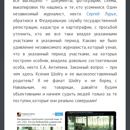
все выглядело – документы, фотографии, схемы,
выкопировки. Но нашлись и те, кто усомнился. Один
независимый журналист, некто
Сергей Лурье
,
обратился в Федеральную службу государственной
регистрации, кадастра и картографии, с просьбой
уточнить, кто же все таки владел указанными
участками в указанный период. Каково же было
удивление независимого журналиста, который узнал,
что в указанный период участками, на которых
построен особняк, владела довольно состоятельная
особа, некто Е.А. Антипина. Законный вопрос – при
чем здесь Ксения Шойгу и ее высокопоставленный
родитель? Я не фанат Шойгу и не борец с
Навальным, но товарищи, давайте будем
объективными и начнем судить людей только за те
поступки, которые они реально совершали!