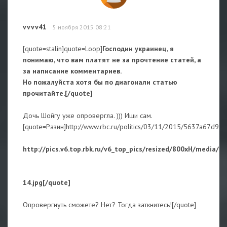
vvvv41
5 ноября 2015 08:21
[quote=stalin]quote=Loop]
Господин украинец, я
понимаю, что вам платят не за прочтение статей, а
за написание комментариев.
Но пожалуйста хотя бы по диагонали статью
прочитайте.[/quote]
Дочь Шойгу уже опровергла. ))) Ищи сам.
[quote=Разин]http://www.rbc.ru/politics/03/11/2015/5637a67d
http://pics.v6.top.rbk.ru/v6_top_pics/resized/800xH/media
14.jpg[/quote]
Опровергнуть сможете? Нет? Тогда заткнитесь![/quote]