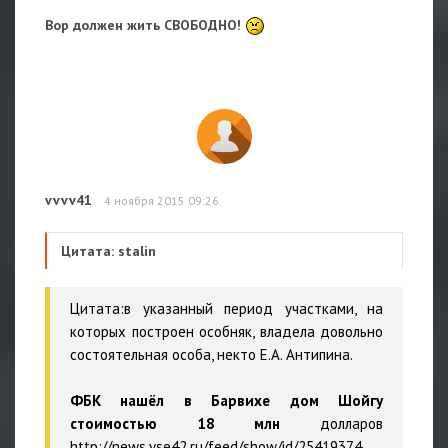
Вор должен жить СВОБОДНО!
vvvv41
4 ноября 2015 09:26
Цитата: stalin
Цитата:в указанный период участками, на
которых построен особняк, владела довольно
состоятельная особа, некто Е.А. Антипина.
ФБК нашёл в Барвихе дом Шойгу
стоимостью 18 млн
долларов
http://news.vse42.ru/feed/show/id/25419374