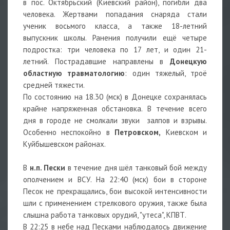
в пос. Октябрьский (Киевский район), погибли два
человека. Жертвами попадания снаряда стали
ученик восьмого класса, а также 18-летний
выпускник школы. Ранения получили ещё четыре
подростка: три человека по 17 лет, и один 21-
летний. Пострадавшие направлены в
Донецкую
областную травматологию
: один тяжелый, троё
средней тяжести.
По состоянию на 18.30 (мск) в Донецке сохранялась
крайне напряженная обстановка. В течение всего
дня в городе не смолкали звуки залпов и взрывы.
Особенно неспокойно в
Петровском,
Киевском и
Куйбышевском районах.
В
н.п. Пески
в течение дня шёл танковый бой между
ополчением и ВСУ. На 22:40 (мск) бои в стороне
Песок не прекращались, бои высокой интенсивности
шли с применением стрелкового оружия, также была
слышна работа танковых орудий, "утеса", КПВТ.
В 22:25 в небе над Песками наблюдалось движение