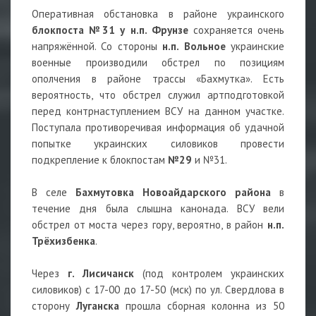
Оперативная обстановка в районе украинского
блокпоста №31 у н.п. Фрунзе
сохраняется очень
напряжённой. Со стороны
н.п. Вольное
украинские
военные производили обстрел по позициям
ополчения в районе трассы «Бахмутка». Есть
вероятность, что обстрел служил артподготовкой
перед контрнаступлением ВСУ на данном участке.
Поступала противоречивая информация об удачной
попытке украинских силовиков провести
подкрепление к блокпостам
№29
и №31.
В селе
Бахмутовка Новоайдарского района
в
течение дня была слышна канонада. ВСУ вели
обстрел от моста через гору, вероятно, в район
н.п.
Трёхизбенка
.
Через
г. Лисичанск
(под контролем украинских
силовиков) с 17-00 до 17-50 (мск) по ул. Свердлова в
сторону
Луганска
прошла сборная колонна из 50