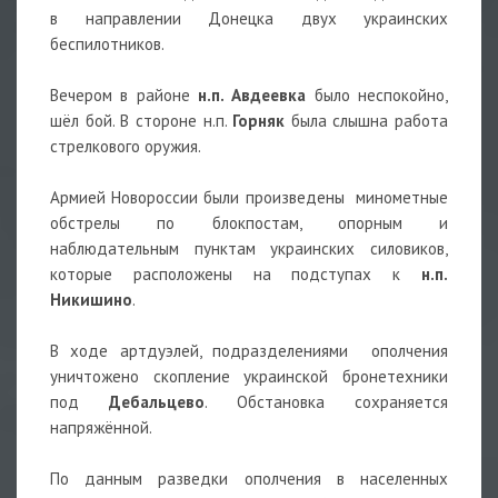
в направлении Донецка двух украинских
беспилотников.
Вечером в районе
н.п. Авдеевка
было неспокойно,
шёл бой. В стороне н.п.
Горняк
была слышна работа
стрелкового оружия.
Армией Новороссии были произведены минометные
обстрелы по блокпостам, опорным и
наблюдательным пунктам украинских силовиков,
которые расположены на подступах к
н.п.
Никишино
.
В ходе артдуэлей, подразделениями ополчения
уничтожено скопление украинской бронетехники
под
Дебальцево
. Обстановка сохраняется
напряжённой.
По данным разведки ополчения в населенных