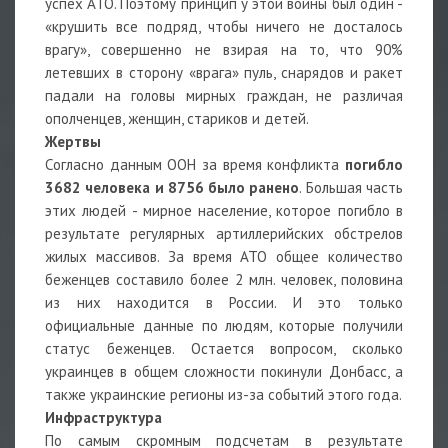
успех АТО. Поэтому принцип у этой войны был один -
«крушить все подряд, чтобы ничего не досталось
врагу», совершенно не взирая на то, что 90%
летевших в сторону «врага» пуль, снарядов и ракет
падали на головы мирных граждан, не различая
ополченцев, женщин, стариков и детей.
Жертвы
Согласно данным ООН за время конфликта
погибло
3682 человека и 8756 было ранено
. Большая часть
этих людей - мирное население, которое погибло в
результате регулярных артиллерийских обстрелов
жилых массивов. За время АТО общее количество
беженцев составило более 2 млн. человек, половина
из них находится в России. И это только
официальные данные по людям, которые получили
статус беженцев. Остается вопросом, сколько
украинцев в общем сложности покинули Донбасс, а
также украинские регионы из-за событий этого года.
Инфраструктура
По самым скромным подсчетам в результате