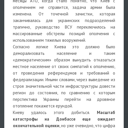
месяцы АТО, когда стало понятно, что Киев с
ополчением не справится, задача армии была
изменена. От точечной зачистки, которая
заканчивалась для украинских подразделений
трагично, руководство ВСУ переключилось на
массированные обстрелы позиций ополчения с
использованием тяжелых вооружений.
Согласно логике Киева это должно было
деморализовать население и таким
«демократическим» образом вынудить отказаться
местное население от своих симпатий к ополчению,
от проведения референдумов и требований о
федерализации. Иными словами, через выведение из
строя значительной части инфраструктуры довести
регион до состояния, по сравнению с которым
перспектива Украины перейти на дровяное
отопление покажется ерундой.
Киеву удалось этого добиться.
Масштаб
катастрофы на Донбассе еще ожидает
окончательной оценки
, но уже очевидно, что цифра