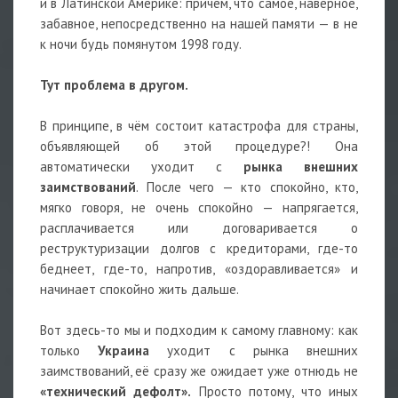
и в Латинской Америке: причём, что самое, наверное,
забавное, непосредственно на нашей памяти — в не
к ночи будь помянутом 1998 году.
Тут проблема в другом.
В принципе, в чём состоит катастрофа для страны,
объявляющей об этой процедуре?! Она
автоматически уходит с
рынка внешних
заимствований
. После чего — кто спокойно, кто,
мягко говоря, не очень спокойно — напрягается,
расплачивается или договаривается о
реструктуризации долгов с кредиторами, где-то
беднеет, где-то, напротив, «оздоравливается» и
начинает спокойно жить дальше.
Вот здесь-то мы и подходим к самому главному: как
только
Украина
уходит с рынка внешних
заимствований, её сразу же ожидает уже отнюдь не
«технический дефолт».
Просто потому, что иных