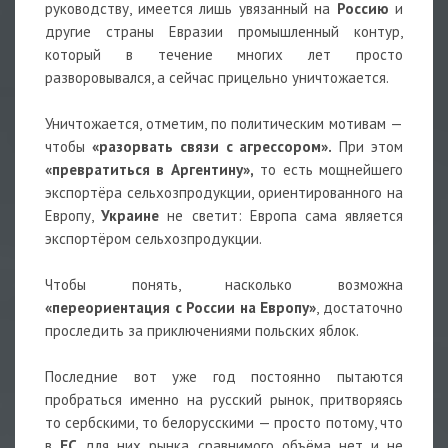
руководству, имеется лишь увязанный на
Россию
и
другие страны Евразии промышленный контур,
который в течение многих лет просто
разворовывался, а сейчас прицельно уничтожается.
Уничтожается, отметим, по политическим мотивам —
чтобы
«разорвать связи с агрессором».
При этом
«превратиться в Аргентину»,
то есть мощнейшего
экспортёра сельхозпродукции, ориентированного на
Европу,
Украине
не светит: Европа сама является
экспортёром сельхозпродукции.
Чтобы понять, насколько возможна
«переориентация с России на Европу»
, достаточно
проследить за приключениями польских яблок.
Последние вот уже год постоянно пытаются
пробраться именно на русский рынок, притворяясь
то сербскими, то белорусскими — просто потому, что
в
ЕС
для них рынка сравнимого объёма нет и не