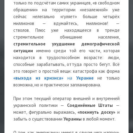
только по подсчётам самих украинцев, «в свободном
обращении» на территории «незалежной» уже
сейчас нелегально «гуляет» больше четырёх
миллионов — вдумайтесь, миллионов! —
стволов. Плюс уже находящееся в тренде
стремительное обнищание населения,
стремительное ухудшение демографической
ситуации
именно среди той его части, которая
находится в трудоспособном возрасте: люди,
способные зарабатывать, оттуда просто бегут. Всё
это говорит о простой вещи: катастрофа как форма
«выхода из кризиса»
на
Украине
не только
возможна, но и практически запланирована.
При этом текущий оператор внешней и внутренней
украинской политики —
Соединённые Штаты
—
может, фигурально выражаясь,
«покинуть доску»
и
забыть о существовании
Украины
в любой момент.
О том, как американцы умеют в случае чего напрочь