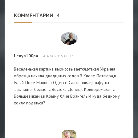
КОММЕНТАРИИ
4
Lenya100pa
30 мая 2015 00:23
Веселенькая картина вырисовывается,этакая Украина
образца начала двадцатых годов.В Киеве Петлюра,в
Гуляй-Поле Махно,в Одессе Саакашвили,птьфу ты
,звыняйтэ -белые ,с Востока Донецк-Криворожская с
Большевиками,в Крыму блин Врангель.И куда бедному
хохлу податься?