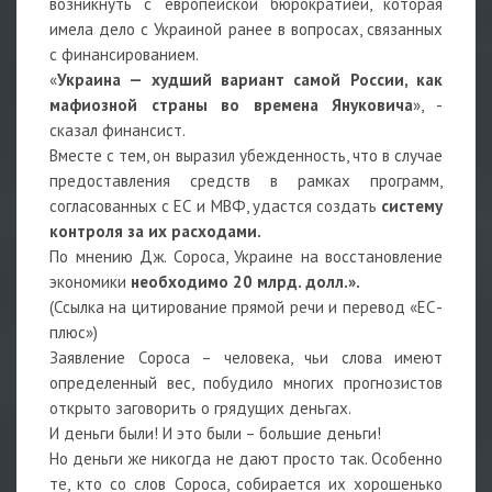
возникнуть с европейской бюрократией, которая
имела дело с Украиной ранее в вопросах, связанных
с финансированием.
«
Украина — худший вариант самой России, как
мафиозной страны во времена Януковича
», -
сказал финансист.
Вместе с тем, он выразил убежденность, что в случае
предоставления средств в рамках программ,
согласованных с ЕС и МВФ, удастся создать
систему
контроля за их расходами.
По мнению Дж. Сороса, Украине на восстановление
экономики
необходимо 20 млрд. долл.».
(Ссылка на цитирование прямой речи и перевод «ЕС-
плюс»)
Заявление Сороса – человека, чьи слова имеют
определенный вес, побудило многих прогнозистов
открыто заговорить о грядущих деньгах.
И деньги были! И это были – большие деньги!
Но деньги же никогда не дают просто так. Особенно
те, кто со слов Сороса, собирается их хорошенько