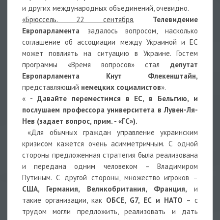
и других международных объединений, очевидно.
«Брюссель. 22 сентября.
Телевидение
Европарламента
задалось вопросом, насколько
соглашение об ассоциации между Украиной и ЕС
может повлиять на ситуацию в Украине. Гостем
программы «Время вопросов» стал
депутат
Европарламента Кнут Флекенштайн,
представляющий
немецких социалистов
».
«
- Давайте переместимся в ЕС, в Бельгию, и
послушаем профессора университета в Лувен-Ля-
Нев (задает вопрос, прим. - «ГС»).
«Для обычных граждан управление украинским
кризисом кажется очень асимметричным. С одной
стороны предложенная стратегия была реализована
и передана одним человеком – Владимиром
Путиным. С другой стороны, множество игроков –
США, Германия, Великобритания, Франция,
и
такие организации, как
ОБСЕ, G7, ЕС и НАТО
– с
трудом могли предложить, реализовать и дать