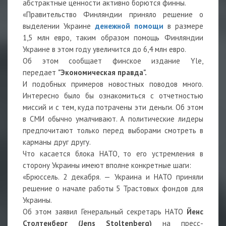
абстрактные ценности активно борются финны.
«Правительство Финляндии приняло решение о
выделении Украине
денежной помощи
в размере
1,5 млн евро, таким образом помощь Финляндии
Украине в этом году увеличится до 6,4 млн евро.
Об этом сообщает финское издание Yle,
передает
"Экономическая правда".
И подобных примеров новостных поводов много.
Интересно было бы ознакомиться с отчетностью
миссий и с тем, куда потрачены эти деньги. Об этом
в СМИ обычно умалчивают. А политические лидеры
предпочитают только перед выборами смотреть в
карманы друг другу.
Что касается блока НАТО, то его устремления в
сторону Украины имеют вполне конкретные шаги:
«Брюссель. 2 декабря. — Украина и НАТО приняли
решение о начале работы 5 Трастовых фондов для
Украины.
Об этом заявил Генеральный секретарь НАТО
Йенс
Столтенберг (Jens Stoltenberg)
на пресс-