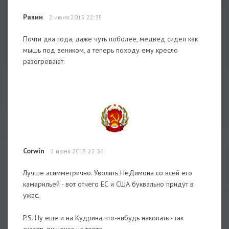
Разин
2 июня 2015 22:35
Почти два года, даже чуть поболее, медвед сидел как
мышь под веником, а теперь походу ему кресло
разогревают.
Corwin
2 июня 2015 22:36
Лучше асимметрично. Уволить НеДимона со всей его
камарильей - вот отчего ЕС и США буквально придут в
ужас.
P.S. Ну еще и на Кудрина что-нибудь накопать - так