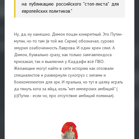
на публикацию российского "стоп-листа" для
европейских политиков."
Ну, да, ну канешно. Димон поцан конкретный. Это Путин-
мутин, чо-то там (в той же Сирии) обозначал, сурово
хмурил озабоченность Лаврова. И один хрен слил. А
Димон, буквально сразу, как только замгавпендоса
прискакал, так и выключил у Каддафи всё ПВО.
Желающие могут найти в сети историю как отозвали
специалистов и развернули сухогруз с зипами и
боекомплектом для зрк. И пральна, чо тут в целку играть
да тянуть кота за яйца, коль "нет имперских амбиций" (
(с)Путин - если чо, про отсутствие амбиций поминал).