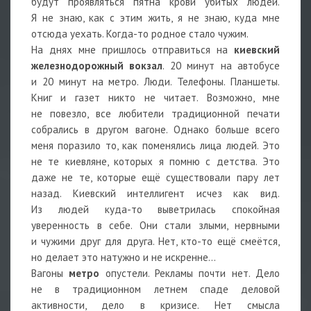
будут проявляться пятна крови убитых людей.
Я не знаю, как с этим жить, я не знаю, куда мне
отсюда уехать. Когда-то родное стало чужим.
На днях мне пришлось отправиться на
киевский
железнодорожный вокзал
. 20 минут на автобусе
и 20 минут на метро. Люди. Телефоны. Планшеты.
Книг и газет никто не читает. Возможно, мне
не повезло, все любители традиционной печати
собрались в другом вагоне. Однако больше всего
меня поразило то, как поменялись лица людей. Это
не те киевляне, которых я помню с детства. Это
даже не те, которые ещё существовали пару лет
назад. Киевский интеллигент исчез как вид.
Из людей куда-то выветрилась спокойная
уверенность в себе. Они стали злыми, нервными
и чужими друг для друга. Нет, кто-то ещё смеётся,
но делает это натужно и не искренне…
Вагоны
метро
опустели. Рекламы почти нет. Дело
не в традиционном летнем спаде деловой
активности, дело в кризисе. Нет смысла