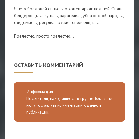
Я не о бредовой статье, я о коментарияк под ней. Опять
бендеровцы..., хунта..., каратели..., убвают свой народ...,
свидомые..., рогули..., руские ополченцы......
Прелестно, просто прелестно...
ОСТАВИТЬ КОММЕНТАРИЙ
Информация
Посетители, находящиеся в группе
Гости
, не
могут оставлять комментарии к данной
публикации.