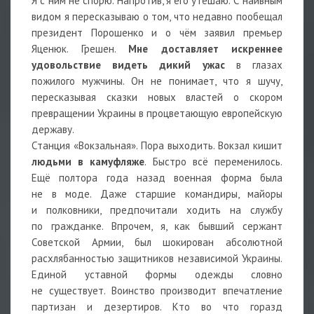
Я с ним не спорю. Напротив, я его утешаю. С наивным
видом я пересказываю о том, что недавно пообещал
президент Порошенко и о чём заявил премьер
Яценюк. Грешен.
Мне доставляет искреннее
удовольствие видеть дикий ужас
в глазах
пожилого мужчины. Он не понимает, что я шучу,
пересказывая сказки новых властей о скором
превращении Украины в процветающую европейскую
державу.
Станция «Вокзальная». Пора выходить. Вокзал кишит
людьми в камуфляже
. Быстро всё переменилось.
Ещё полтора года назад военная форма была
не в моде. Даже старшие командиры, майоры
и полковники, предпочитали ходить на службу
по гражданке. Впрочем, я, как бывший сержант
Советской Армии, был шокирован абсолютной
расхлябанностью защитников независимой Украины.
Единой уставной формы одежды словно
не существует. Воинство производит впечатление
партизан и дезертиров. Кто во что горазд