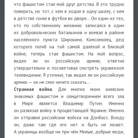
что фашистом стал мой друг детства. В это трудно
поверить, но тот, с кем я ходил в одну школу, с кем
в детстве гонял в футбол во дворе… Он один из тех,
кто по собственному желанию записался в один
из добровольческих батальонов и воевал в районе
населённого пункта Широкино. Комсомолец, дед
которого погиб на той самой далёкой и близкой
войне, теперь стал фашистом. На мой вопрос,
видел ли он российскую армию, ответил
утвердительно и посоветовал смотреть украинское
телевидение. Я уточнил, так видел ли он российскую
армию — он не смог ничего сказать…
Странная война
. Для многих моих киевских
знакомых фашистом и олицетворением всего зла
в Мире является Владимир Путин. Именно
он развязал войну в процветающей Украине. Именно
он отправил российские войска на Донбасс. Всюду
он, даже там где его нет и быть не может.
А украинцы вообще ни при чём. Милые, добрые люди,