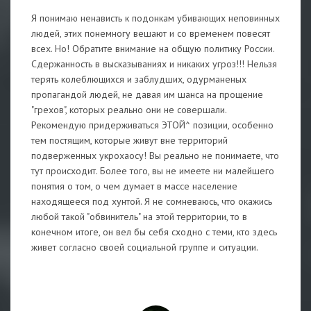
Я понимаю ненависть к подонкам убивающих неповинных
людей, этих понемногу вешают и со временем повесят
всех. Но! Обратите внимание на общую политику России.
Сдержанность в высказываниях и никаких угроз!!! Нельзя
терять колеблющихся и заблудших, одурманеных
пропагандой людей, не давая им шанса на прощение
"грехов", которых реально они не совершали.
Рекомендую придерживаться ЭТОЙ^ позиции, особенно
тем постящим, которые живут вне территорий
подверженных укрохаосу! Вы реально не понимаете, что
тут происходит. Более того, вы не имеете ни малейшего
понятия о том, о чем думает в массе население
находящееся под хунтой. Я не сомневаюсь, что окажись
любой такой "обвинитель" на этой территории, то в
конечном итоге, он вел бы себя сходно с теми, кто здесь
живет согласно своей социальной группе и ситуации.