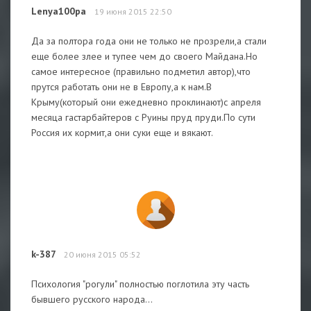
Lenya100pa
19 июня 2015 22:50
Да за полтора года они не только не прозрели,а стали
еще более злее и тупее чем до своего Майдана.Но
самое интересное (правильно подметил автор),что
прутся работать они не в Европу,а к нам.В
Крыму(который они ежедневно проклинают)с апреля
месяца гастарбайтеров с Руины пруд пруди.По сути
Россия их кормит,а они суки еще и вякают.
k-387
20 июня 2015 05:52
Психология "рогули" полностью поглотила эту часть
бывшего русского народа...