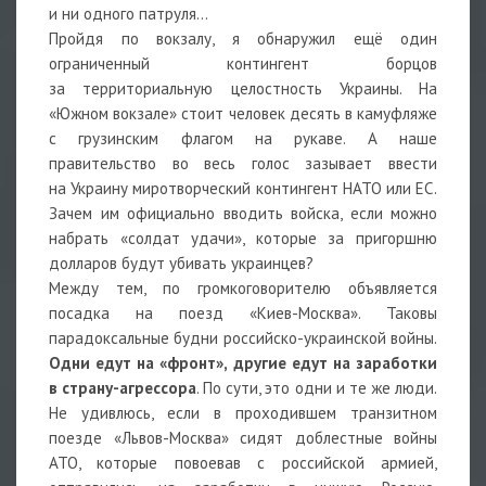
и ни одного патруля…
Пройдя по вокзалу, я обнаружил ещё один
ограниченный контингент борцов
за территориальную целостность Украины. На
«Южном вокзале» стоит человек десять в камуфляже
с грузинским флагом на рукаве. А наше
правительство во весь голос зазывает ввести
на Украину миротворческий контингент НАТО или ЕС.
Зачем им официально вводить войска, если можно
набрать «солдат удачи», которые за пригоршню
долларов будут убивать украинцев?
Между тем, по громкоговорителю объявляется
посадка на поезд «Киев-Москва». Таковы
парадоксальные будни российско-украинской войны.
Одни едут на «фронт», другие едут на заработки
в страну-агрессора
. По сути, это одни и те же люди.
Не удивлюсь, если в проходившем транзитном
поезде «Львов-Москва» сидят доблестные войны
АТО, которые повоевав с российской армией,