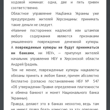
ходовой номинал: одна, две и пять гривен
соответственно.
Областное управление Нацбанка Украины уже
предупредило жителей Херсонщины: принимать
такие деньги не следует.
«Наличие посторонних надписей или штампов
любого содержания являются признаками
умышленного повреждения денежной купюры.
А
поврежденные купюры не будут приниматься
ни банками
, ни НБУ», — припугнул жителей
начальник управления НБУ в Херсонской области
Андрей Градиль.
Тем не менее, поврежденные купюры нацвалюты
обязаны принять в любом банке, причем абсолютно
бесплатно (согласно постановлению НБУ № 547
«Об утверждении Правил определения платежности
и обмена банкнот и монет Национального банка
Украины»).
Правда, делают это в банках неохотно, ведь там
не имеют права брать комиссию за эту операцию,