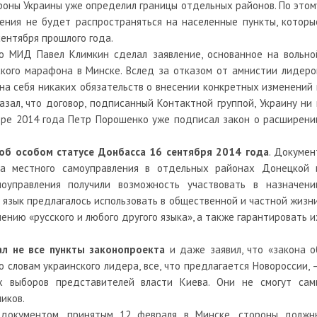
роны Украины уже определил границы отдельных районов. По этом
ения не будет распространяться на населенные пункты, которы
ентября прошлого года.
го МИД Павел Климкин сделал заявление, основанное на вольно
ского марафона в Минске. Вслед за отказом от амнистии лидеро
 на себя никаких обязательств о внесении конкретных изменений 
зал, что договор, подписанный Контактной группой, Украину ни 
ябре 2014 года Петр Порошенко уже подписал закон о расширени
об особом статусе Донбасса 16 сентября 2014 года
. Докумен
ка местного самоуправления в отдельных районах Донецкой 
моуправления получили возможность участвовать в назначени
 язык предлагалось использовать в общественной и частной жизни
ению «русского и любого другого языка», а также гарантировать и
л не все пункты законопроекта
и даже заявил, что «закона о
 словам украинского лидера, все, что предлагается Новороссии, 
х выборов представителей власти Киева. Они не смогут сам
иков.
 документом, принятым 12 февраля в Минске, стороны должн