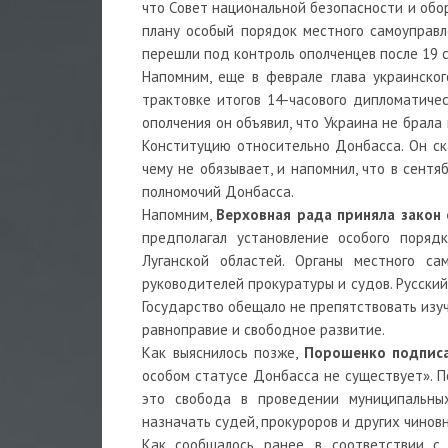
что Совет национальной безопасности и обо
плану особый порядок местного самоуправл
перешли под контроль ополченцев после 19 с
Напомним, еще в феврале глава украинско
трактовке итогов 14-часового дипломатиче
ополчения он объявил, что Украина не брала
Конституцию относительно Донбасса. Он ска
чему не обязывает, и напомнил, что в сент
полномочий Донбасса.
Напомним,
Верховная рада приняла закон 
предполагал установление особого поряд
Луганской областей. Органы местного са
руководителей прокуратуры и судов. Русский
Государство обещало не препятствовать изуч
равноправие и свободное развитие.
Как выяснилось позже,
Порошенко подписа
особом статусе Донбасса не существует». По
это свобода в проведении муниципальны
назначать судей, прокуроров и других чиновн
Как сообщалось ранее, в соответствии с