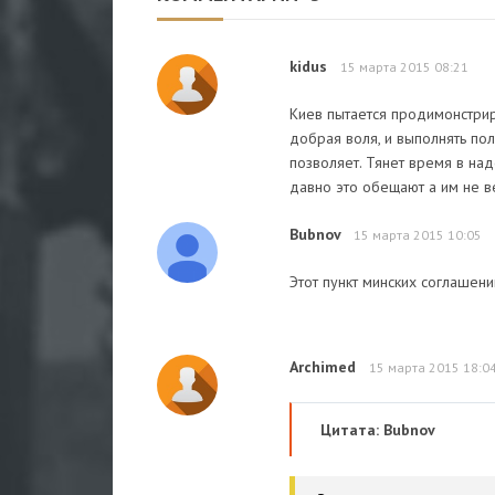
kidus
15 марта 2015 08:21
Киев пытается продимонстрир
добрая воля, и выполнять пол
позволяет. Тянет время в над
давно это обещают а им не ве
Bubnov
15 марта 2015 10:05
Этот пункт минских соглашен
Archimed
15 марта 2015 18:0
Цитата: Bubnov