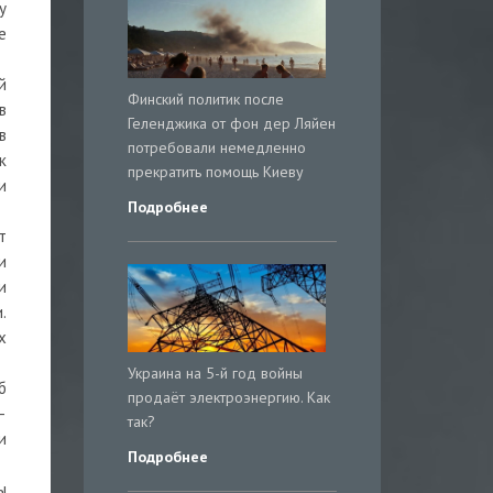
у
е
й
Финский политик после
в
Геленджика от фон дер Ляйен
в
потребовали немедленно
к
прекратить помощь Киеву
и
Подробнее
т
и
и
.
х
Украина на 5-й год войны
б
продаёт электроэнергию. Как
—
так?
и
Подробнее
ы