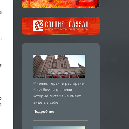
а
о
в
Мнение: Теракт в ресторане
ь
Balzi Rossi и три вещи,
которые система не умеет
о
видеть в себе
4
Подробнее