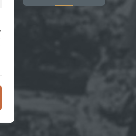
и
а
.