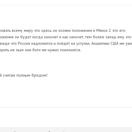
овать всему миру что здесь он хозяин положения и Минск-2 это его
ожения он будет когда захочет и как захочет, тем более запад ему это
ежде что Россия надломится и пойдёт на уступки. Аналитики США им уж
рить не льзя они боги им нужно поклонятся.
ий считаю полным бредом!
4