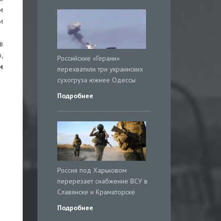
м
и
в
,
Российские «Герани»
и
перехватили три украинских
сухогруза южнее Одессы
Подробнее
Россия под Харьковом
перерезает снабжение ВСУ в
Славянске и Краматорске
Подробнее