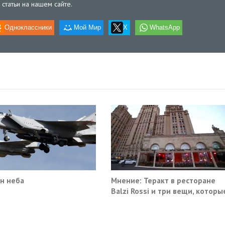
статьи на нашем сайте.
Одноклассники
Мой Мир
X
WhatsApp
н неба
Мнение: Теракт в ресторане
Balzi Rossi и три вещи, которы
система не умеет видеть в
себе