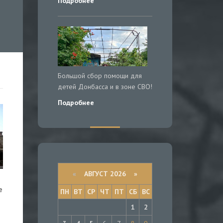
Подробнее
Большой сбор помощи для
детей Донбасса и в зоне СВО!
Подробнее
«
АВГУСТ 2026 »
е
ПН
ВТ
СР
ЧТ
ПТ
СБ
ВС
1
2