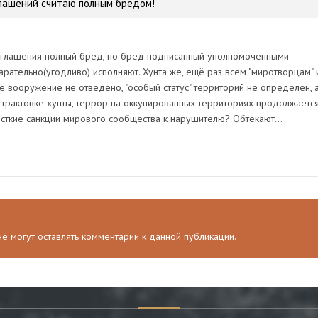
глашений считаю полным бредом!
соглашения полный бред, но бред подписанный уполномоченными
арательно(угодливо) исполняют. Хунта же, ещё раз всем "миротворцам" 
ое вооружение не отведено, "особый статус" территорий не определён, 
в трактовке хунты, террор на оккупированных территориях продолжается
ёсткие санкции мирового сообщества к нарушителю? Обтекают...
 не могут оставлять комментарии к данной публикации.