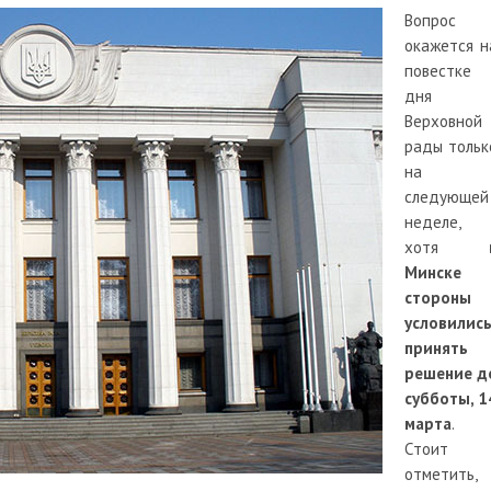
Вопрос
окажется н
повестке
дня
Верховной
рады тольк
на
следующей
неделе,
хотя
Минске
стороны
условилис
принять
решение д
субботы, 1
марта
.
Стоит
отметить,