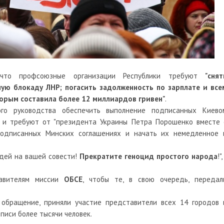
, что профсоюзные организации Республики требуют
"снят
ую блокаду ЛНР; погасить задолженность по зарплате и все
торым составила более 12 миллиардов гривен"
.
го руководства обеспечить выполнение подписанных Киево
е" и требуют от "президента Украины Петра Порошенко вместе 
подписанных Минских соглашениях и начать их немедленное 
юдей на вашей совести!
Прекратите геноцид простого народа
!",
тавителям миссии
ОБСЕ
, чтобы те, в свою очередь, передал
 обращение, приняли участие представители всех 14 городов 
писи более тысячи человек.