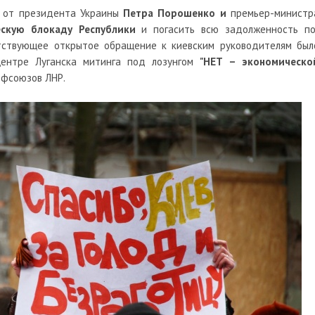
 от президента Украины
Петра Порошенко и
премьер-министр
скую блокаду Республики
и погасить всю задолженность п
тствующее открытое обращение к киевским руководителям был
центре Луганска митинга под лозунгом
"НЕТ – экономическо
офсоюзов ЛНР.