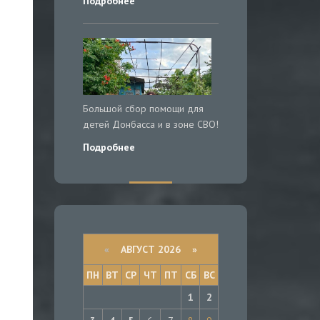
Подробнее
Большой сбор помощи для
детей Донбасса и в зоне СВО!
Подробнее
«
АВГУСТ 2026 »
ПН
ВТ
СР
ЧТ
ПТ
СБ
ВС
1
2