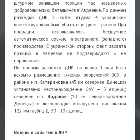
штурмом занявшем позиции так называемых
добровольческих батальонов в Авдеевке. По данным
разведки ДНР, в ходе штурма 4 украинских
военнослужащих было убито, ещё двоё – ранено. При
операции использовалось бесшумное
автоматическое оружие иностранного (западного)
производства. С украинской стороны факт захвата
позиций в Авдеевке не подтверждают и не
опровергают.
По данным разведки ДНР, на вечер 1 мая было
вскрыто размещение тяжелых вооружений ВСУ: в
районе н.п.
Катериновка
(45 км севернее Донецка)
установлено местонахождение САУ — 5 единиц;
севернее н.п.
Водяное
(10 км северо-западнее
Донецка) в лесопосадке обнаружена дислокация
122-мм гаубиц Д-30 –10 единиц.
Военные события в ЛНР