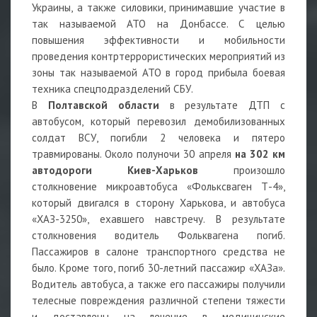
Украины, а также силовики, принимавшие участие в
так называемой АТО на Донбассе. С целью
повышения эффективности и мобильности
проведения контртеррористических мероприятий из
зоны так называемой АТО в город прибыла боевая
техника спецподразделений СБУ.
В
Полтавской
области
в результате ДТП с
автобусом, который перевозил демобилизованных
солдат ВСУ, погибли 2 человека и пятеро
травмированы. Около полуночи 30 апреля
на 302 км
автодороги Киев-Харьков
произошло
столкновение микроавтобуса «Фольксваген Т-4»,
который двигался в сторону Харькова, и автобуса
«ХАЗ-3250», ехавшего навстречу. В результате
столкновения водитель Фольквагена погиб.
Пассажиров в салоне транспортного средства не
было. Кроме того, погиб 30-летний пассажир «ХАЗа».
Водитель автобуса, а также его пассажиры получили
телесные повреждения различной степени тяжести
и доставлены на лечение в медицинские