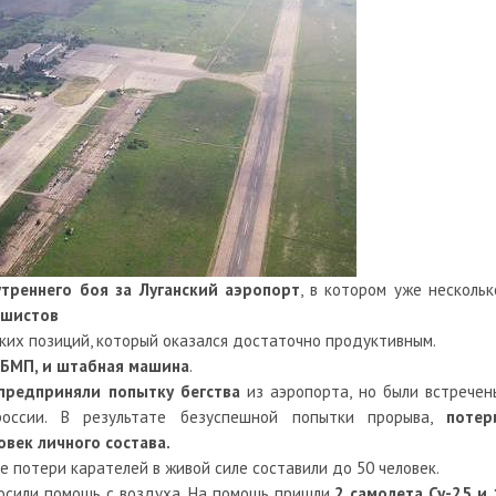
треннего боя за Луганский аэропорт
, в котором уже нескольк
ашистов
ских позиций, который оказался достаточно продуктивным.
1 БМП, и штабная машина
.
предприняли попытку бегства
из аэропорта, но были встречен
россии. В результате безуспешной попытки прорыва,
потер
овек личного состава.
 потери карателей в живой силе составили до 50 человек.
росили помощь с воздуха. На помощь пришли
2 самолета Су-25 и 