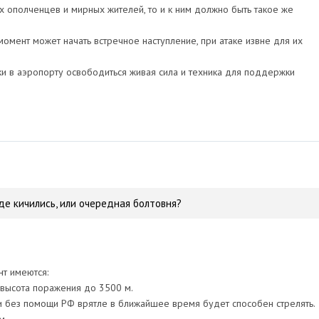
ех ополченцев и мирных жителей, то и к ним должно быть такое же
омент может начать встречное наступление, при атаке извне для их
ки в аэропорту освободиться живая сила и техника для поддержки
е кичились, или очередная болтовня?
т имеются:
" - высота поражения до 3500 м.
н и без помощи РФ врятле в ближайшее время будет способен стрелять.