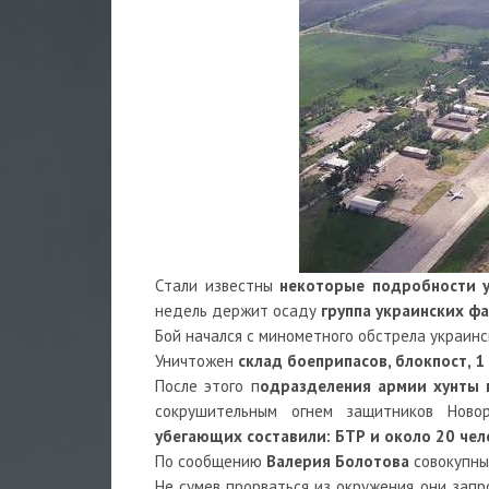
Стали известны
некоторые подробности у
недель держит осаду
группа украинских ф
Бой начался с минометного обстрела украин
Уничтожен
склад боеприпасов, блокпост, 
После этого п
одразделения армии хунты 
сокрушительным огнем защитников Ново
убегающих составили: БТР и около 20 чел
По сообщению
Валерия Болотова
совокупные
Не сумев прорваться из окружения, они зап