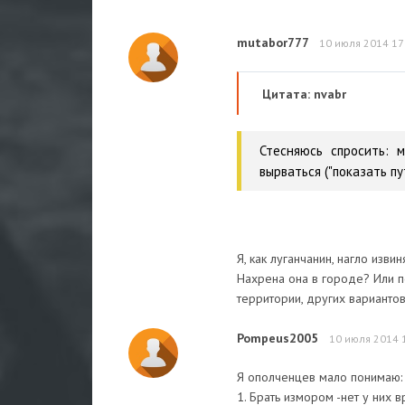
mutabor777
10 июля 2014 17
Цитата: nvabr
Стесняюсь спросить: 
вырваться ("показать пу
Я, как луганчанин, нагло изв
Нахрена она в городе? Или п
территории, других вариантов
Pompeus2005
10 июля 2014 
Я ополченцев мало понимаю:
1. Брать измором -нет у них в