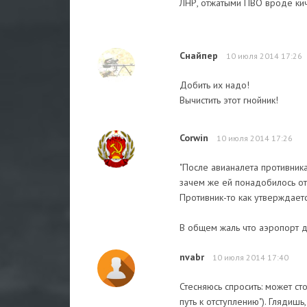
ЛНР, отжатыми ПВО вроде кич
Снайпер
10 июля 2014 17:26
Добить их надо!
Вычистить этот гнойник!
Corwin
10 июля 2014 17:26
"После авианалета противник
зачем же ей понадобилось о
Противник-то как утверждает
В общем жаль что аэропорт до
nvabr
10 июля 2014 17:40
Стесняюсь спросить: может ст
путь к отступлению"). Глядишь