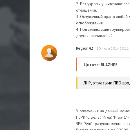
2. Раз укропы уничтожают вс
отношение.
3. Окруженный враг в любой м
освобождения.
4. При ликвидации группиров
других направлений.
Region42
10 июля 2014 20:11
Цитата: BLAZHES
ЛНР, отжатыми ПВО врод
У ополчения на данный момен
ПЗРК "Стрела", "Игла", "Игла-1
ЗРК "Бук" - разукомплектова