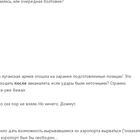
ились, или очередная болтовня?
а луганская армия отошла на заранее подготовленные позиции". Это
тходить
после
авианалета, если удары были неточными? Странно.
ся уже бежал.
 сих пор не взяли. Но ничего. Дожмут.
оило дать возможность вырывавшимся из аэропорта вырваться ("показат
, аэропорт был бы свободен...