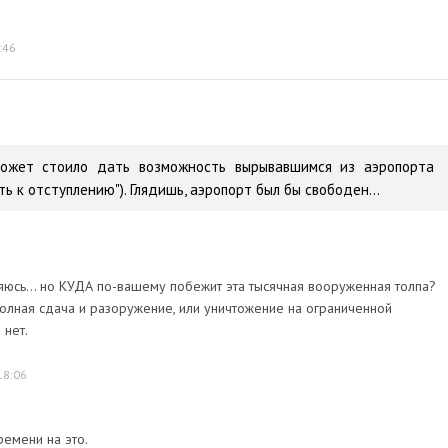
:46
может стоило дать возможность вырывавшимся из аэропорта
ть к отступлению"). Глядишь, аэропорт был бы свободен...
иняюсь... но КУДА по-вашему побежит эта тысячная вооруженная толпа?
олная сдача и разоружение, или уничтожение на ограниченной
 нет.
18:06
ремени на это.