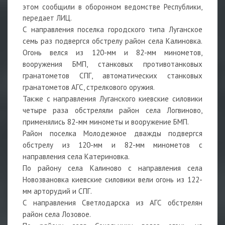
этом сообщили в оборонном ведомстве Республики,
передает ЛИЦ.
С направления поселка городского типа Луганское
семь раз подвергся обстрелу район села Калиновка.
Огонь велся из 120-мм и 82-мм минометов,
вооружения БМП, станковых противотанковых
гранатометов СПГ, автоматических станковых
гранатометов АГС, стрелкового оружия.
Также с направления Луганского киевские силовики
четыре раза обстреляли район села Логвиново,
применялись 82-мм минометы и вооружение БМП.
Район поселка Молодежное дважды подвергся
обстрелу из 120-мм и 82-мм минометов с
направления села Катериновка.
По району села Калиново с направления села
Новозвановка киевские силовики вели огонь из 122-
мм арторудий и СПГ.
С направления Светлодарска из АГС обстрелян
район села Лозовое.