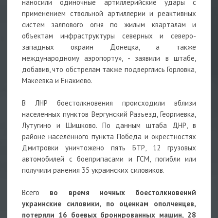
наносили одиночные артиллерийские удары с
применением ствольной артиллерии и реактивных
систем залпового огня по жилым кварталам и
объектам инфраструктуры северных и северо-
западных окраин Донецка, а также
международному аэропорту», - заявили в штабе,
добавив, что обстрелам также подверглись Горловка,
Макеевка и Енакиево.
В ЛНР боестолкновения происходили вблизи
населенных пунктов Вергунский Разъезд, Георгиевка,
Лутугино и Шишково. По данным штаба ДНР, в
районе населённого пункта Победа и окрестностях
Дмитровки уничтожено пять БТР, 12 грузовых
автомобилей с боеприпасами и ГСМ, погибли или
получили ранения 35 украинских силовиков.
Всего
во время ночных боестолкновений
украинские силовики, по оценкам ополченцев,
потеряли 16 боевых бронированных машин, 28