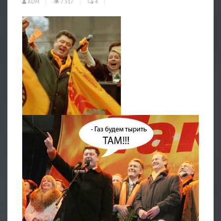
ADM
7 317
4