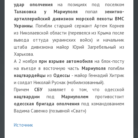
удар ополчения
на позициях под поселком
Талаковка у Мариуполя
попал
зенитно-
артиллерийский дивизион морской пехоты ВМС
Украины
. Погибли старший сержант Артем Корнев
из Николаевской области (перевелся из Крыма после
вывода оттуда украинских войск) и начальник
штаба дивизиона майор Юрий Загребельный из
Харькова.
А 2 ноября
при взрыве автомобиля
на блок-посту
на въезде в восточную часть
Мариуполя
погибли
нацгвардейцы
из
Одессы
- майор Геннадий Хитрик
и солдат Николай Руснак (мобилизованный).
Причем
СБУ
заявляет о том, что одесской
нацгвардии
под
Мариуполем
противостоит
одесская бригада ополчения
под командованием
Вадима Савенко (позывной «Сват»)
Источник