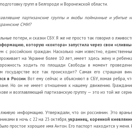
подготовку групп в Белгороде и Воронежской области.
главлявшие партизанские группы и якобы пойманные и убитые н
украинские СМИ?
альные потери, и сказки СБУ. Я же не просто так говорил о лживост
формацию, которую «контора» запустила через свои «сливны
ем с российских граждан. Насколько нам известно, единственны
роживает на Украине более 10 лет, имеет здесь жену и ребенка
торожность ходить по площади Свободы в момент проведени
ом государстве все так происходит? Самая его страшная вин
ся в России
. Вот ему сейчас и объясняют в СБУ, ломая ребра, чт
тране. Но он не имеет отношения к нашему движению. Граждани
кове и возглавляющий партизанскую группу — это из той же серии
лживую информацию. Утверждали, что он россиянин. Это вранье
никами в ночь с 22 на 23 октября,
украинец, коренной киевляни
 было простое хорошее имя Антон. Его паспорт находится у меня. 