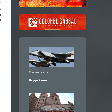
ю
У
е
я
Хозяин неба
Подробнее