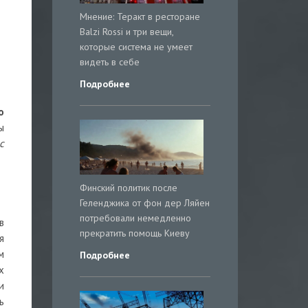
Мнение: Теракт в ресторане
Balzi Rossi и три вещи,
которые система не умеет
видеть в себе
Подробнее
о
ы
с
Финский политик после
Геленджика от фон дер Ляйен
потребовали немедленно
в
прекратить помощь Киеву
я
м
Подробнее
х
и
ь