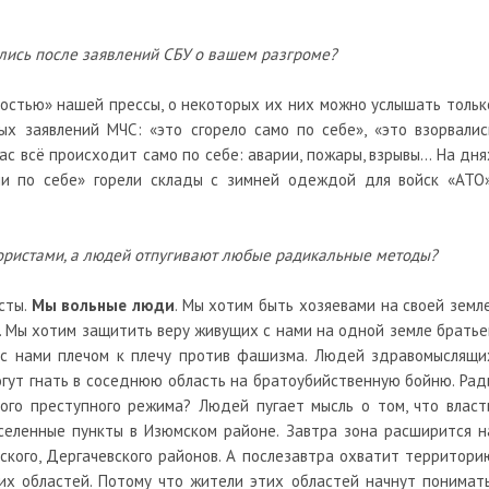
елись после заявлений СБУ о вашем разгроме?
ытостью» нашей прессы, о некоторых их них можно услышать тольк
ых заявлений МЧС: «это сгорело само по себе», «это взорвалис
ас всё происходит само по себе: аварии, пожары, взрывы… На дня
и по себе» горели склады с зимней одеждой для войск «АТО»
рористами, а людей отпугивают любые радикальные методы?
сты.
Мы вольные люди
. Мы хотим быть хозяевами на своей земле
 Мы хотим защитить веру живущих с нами на одной земле братье
 с нами плечом к плечу против фашизма. Людей здравомыслящи
могут гнать в соседнюю область на братоубийственную бойню. Рад
того преступного режима? Людей пугает мысль о том, что власт
селенные пункты в Изюмском районе. Завтра зона расширится н
вского, Дергачевского районов. А послезавтра охватит территори
их областей. Потому что жители этих областей начнут понимать