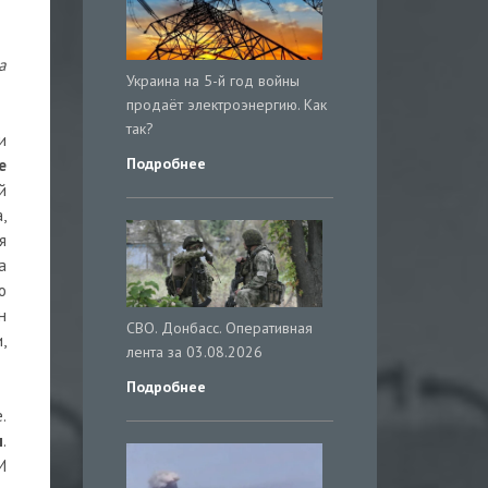
а
Украина на 5-й год войны
продаёт электроэнергию. Как
так?
и
Подробнее
е
й
,
я
а
о
н
СВО. Донбасс. Оперативная
,
лента за 03.08.2026
Подробнее
.
н
.
И