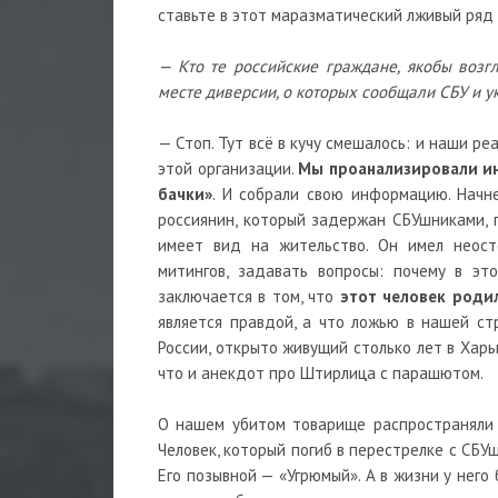
ставьте в этот маразматический лживый ряд 
— Кто те российские граждане, якобы воз
месте диверсии, о которых сообщали СБУ и 
— Стоп. Тут всё в кучу смешалось: и наши ре
этой организации.
Мы проанализировали ин
бачки»
. И собрали свою информацию. Начн
россиянин, который задержан СБУшниками, п
имеет вид на жительство. Он имел неос
митингов, задавать вопросы: почему в эт
заключается в том, что
этот человек родил
является правдой, а что ложью в нашей с
России, открыто живущий столько лет в Харь
что и анекдот про Штирлица с парашютом.
О нашем убитом товарище распространяли 
Человек, который погиб в перестрелке с СБУш
Его позывной — «Угрюмый». А в жизни у него