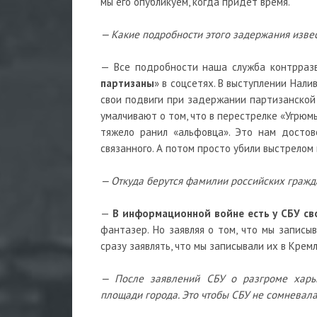
мы его опубликуем, когда придет время.
— Какие подробности этого задержания изве
— Все подробности наша служба контрразв
партизаны
» в соцсетях. В выступлении Нали
свои подвиги при задержании партизанской 
умалчивают о том, что в перестрелке «Угрю
тяжело ранил «альфовца». Это нам достов
связанного. А потом просто убили выстрелом в
— Откуда берутся фамилии российских гражд
—
В информационной войне есть у СБУ св
фантазер. Но заявляя о том, что мы записы
сразу заявлять, что мы записывали их в Кремл
— После заявлений СБУ о разгроме харь
площади города. Это чтобы СБУ не сомневалас