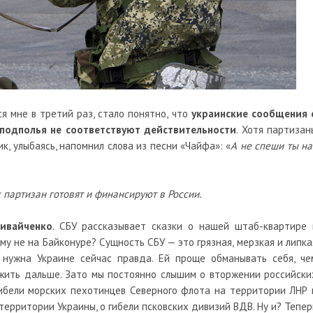
я мне в третий раз, стало понятно, что
украинские сообщения 
подполья не соответствуют действительности
. Хотя партизан
к, улыбаясь, напомнил слова из песни «Чайфа»: «
А не спеши ты на
 партизан готовят и финансируют в России.
ливайченко
. СБУ рассказывает сказки о нашей штаб-квартире 
му не на Байконуре? Сущность СБУ — это грязная, мерзкая и липка
нужна Украине сейчас правда. Ей проще обманывать себя, че
 жить дальше. Зато мы постоянно слышим о вторжении российски
гибели морских пехотинцев Северного флота на территории ЛНР 
территории Украины, о гибели псковских дивизий ВДВ. Ну и? Тепер