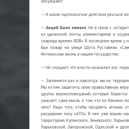
обсуждают.
— А какие партизанские действия реально в
—
Акций было немало
. Но в связи с «откр
из цыганской почты, комментариев и скудн
снаряды времен ВОВ». В последнее время у н
был пожар на улице Шота Руставели. «Сам
Интересная жизнь в нашем государстве.
— Не смущает, что власти называют вас тер
— Запомните раз и навсегда: мы не террори
Мы хотим защитить свою православную веру.
других вероисповеданий, которые борются
ужасает сама мысль о том, что их близких 
чего? Ради того, чтобы продлить агонию э
расширили зону «АТО». В нее уже вошли на
территорию Купянского, Змиевского, Харько
Харьковской, Запорожской, Одесской и друг