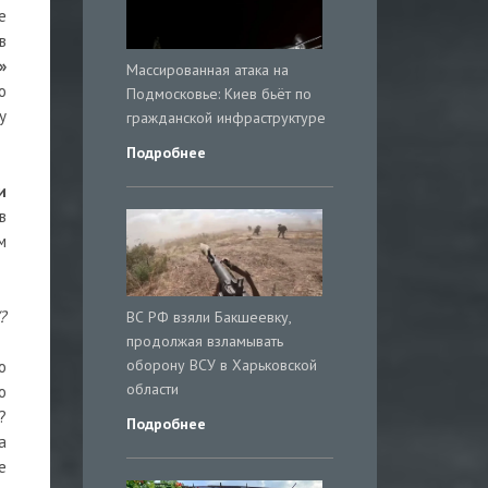
е
в
»
Массированная атака на
о
Подмосковье: Киев бьёт по
у
гражданской инфраструктуре
Подробнее
и
в
м
?
ВС РФ взяли Бакшеевку,
продолжая взламывать
оборону ВСУ в Харьковской
о
области
о
?
Подробнее
а
е