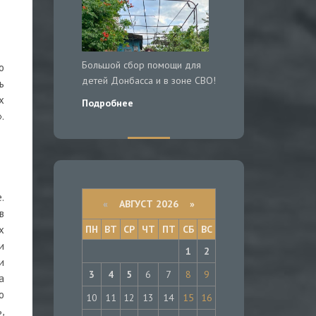
Большой сбор помощи для
о
детей Донбасса и в зоне СВО!
ь
х
Подробнее
.
.
«
АВГУСТ 2026 »
в
ПН
ВТ
СР
ЧТ
ПТ
СБ
ВС
х
и
1
2
и
3
4
5
6
7
8
9
а
ю
10
11
12
13
14
15
16
,