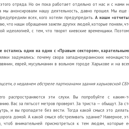
этого отряда. Но он пока работает отдельно от нас и с нами н
да мы анонсировали нашу деятельность, давно прошел. Мы еще 
 Предупредили всех, кого хотели предупредить.
А наши «отчеты
наю, что наши обращения зажгли других людей, которые поняли, чт
ой идеологией, с тем, что творят киевские временщики. Поэтом
е остались один на один с «Правым сектором», карательным
мляки задумались: почему свора западноукраинских неонацисто
вянин, еврей, мусульманин в вольном городе Харькове и на все
соцсети, о недавнем обстреле партизанами здания харьковской СБУ
о распространяются эти слухи. Вы попробуйте с каким-т
нию. Вас за пятьсот метров проверят. За триста — обыщут. За ст
утрь, и вы пропадете без вести. Тогда какой смысл это делать
дорога домой. А какой смысл обстреливать здание? Наверное, эт
, чтоб внимательней присмотреться к тем людям, которые е