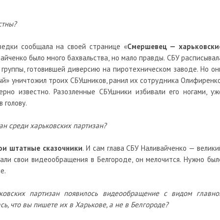
стны?
едки сообщала на своей странице «
Смершевец — харьковски
вайченко было много бахвальства, но мало правды. СБУ расписывал
группы, готовившей диверсию на пиротехническом заводе. Но он
мый» уничтожил троих СБУшников, ранил их сотрудника Олифиренко
ерно известно. Разозленные СБУшники избивали его ногами, уж
 голову.
ан среди харьковских партизан?
ои штатные сказочники
. И сам глава СБУ Наливайченко — велики
вали свои видеообращения в Белгороде, он мелочится. Нужно был
е.
ковских партизан появилось видеообращение с видом главно
ь, что вы пишете их в Харькове, а не в Белгороде?