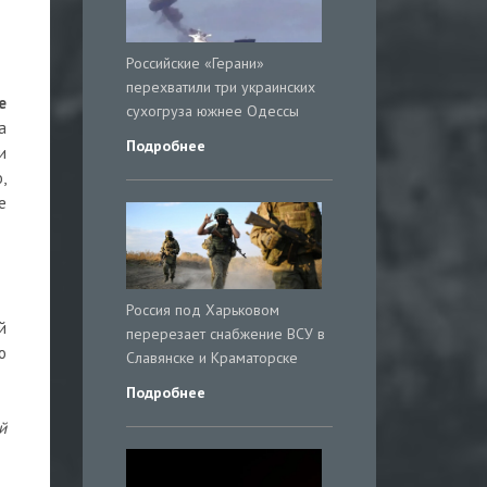
Российские «Герани»
перехватили три украинских
е
сухогруза южнее Одессы
а
Подробнее
и
,
е
Россия под Харьковом
й
перерезает снабжение ВСУ в
о
Славянске и Краматорске
Подробнее
й