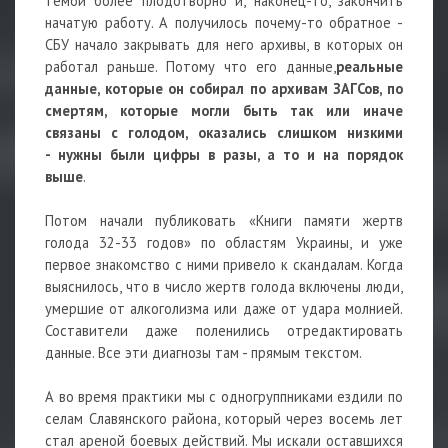
темой более плодотворно и, наконец-то, закончить
начатую работу. А получилось почему-то обратное -
СБУ начало закрывать для него архивы, в которых он
работал раньше. Потому что его данные,
реальные
данные, которые он собирал по архивам ЗАГСов, по
смертям, которые могли быть так или иначе
связаны с голодом, оказались слишком низкими
- нужны были цифры в разы, а то и на порядок
выше
.
Потом начали публиковать «Книги памяти жертв
голода 32-33 годов» по областям Украины, и уже
первое знакомство с ними привело к скандалам. Когда
выяснилось, что в число жертв голода включены люди,
умершие от алкоголизма или даже от удара молнией.
Составители даже поленились отредактировать
данные. Все эти диагнозы там - прямым текстом.
А во время практики мы с одногруппниками ездили по
селам Славянского района, который через восемь лет
стал ареной боевых действий. Мы искали оставшихся