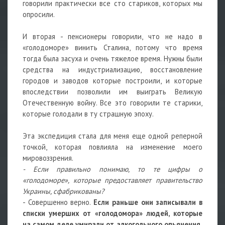
говорили практически все сто стариков, которых мы
опросили.
И вторая - пенсионеры говорили, что не надо в
«голодоморе» винить Сталина, потому что время
тогда была засуха и очень тяжелое время. Нужны были
средства на индустриализацию, восстановление
городов и заводов которые построили, и которые
впоследствии позволили им выиграть Великую
Отечественную войну. Все это говорили те старики,
которые голодали в ту страшную эпоху.
Эта экспедиция стала для меня еще одной реперной
точкой, которая повлияла на изменение моего
мировоззрения.
- Если правильно понимаю, то те цифры о
«голодоморе», которые предоставляет правительство
Украины, сфабрикованы?
- Совершенно верно.
Если раньше они записывали в
списки умерших от «голодомора» людей, которые
на самом деле умирали от алкогольного опьянения,