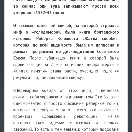
то сейчас они туда записывают просто всех
умерших в 1932-33 годах
.
Изначально ключевой
книгой, на которой строился
миф о «голодоморе», была книга британского
историка Роберта Конквеста «Жатва скорби»,
которая, по всей видимости, была им написана в
рамках программы по дискредитации Советского
Союза
. После публикации книги, в которой была
прописана цифра 7 млн погибших, цифра жертв в
«Книгах памяти» стала расти, очевидно подгоняя
результат под цифры заказа сверху.
«Переварив» выводы от этих цифр, я перестал
считать себя украинским националистом. Это было не
одномоментно, я просто обозначил реперные точки,
которые отвернули меня от всего, что связано с
проектом «Оранжевой революции». Начал
интересоваться идеями марксизма и «левых»
движений. То есть, к тем вещам, к которым подходит