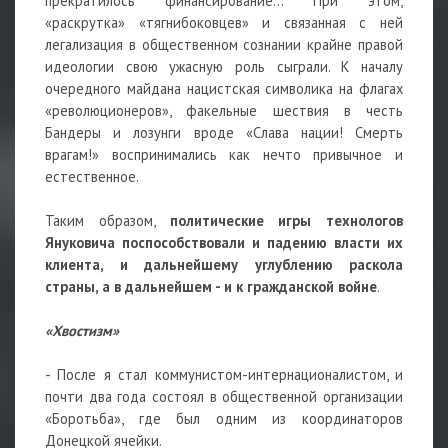
прекратилось финансирование… При этом,
«раскрутка» «тягнибоковцев» и связанная с ней
легализация в общественном сознании крайне правой
идеологии свою ужасную роль сыграли. К началу
очередного майдана нацистская символика на флагах
«революционеров», факельные шествия в честь
Бандеры и лозунги вроде «Слава нации! Смерть
врагам!» воспринимались как нечто привычное и
естественное.
Таким образом,
политические игры технологов
Януковича поспособствовали и падению власти их
клиента, и дальнейшему углублению раскола
страны, а в дальнейшем - и к гражданской войне
.
«Хвостизм»
- После я стал коммунистом-интернационалистом, и
почти два года состоял в общественной организации
«Боротьба», где был одним из координаторов
Донецкой ячейки.