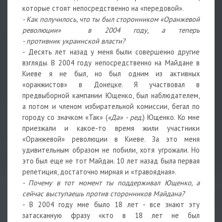
которые стоят непосредственно на «передовой».
- Как получилось, что ты был сторонником «Оранжевой
революции» в 2004 году, а теперь
- противник украинской власти?
- Десять лет назад у меня были совершенно другие
взгляды. В 2004 году непосредственно на Майдане в
Киеве я не был, но был одним из активных
«оранжистов» в Донецке. Я участвовал в
предвыборной кампании Ющенко, был наблюдателем,
а потом и членом избирательной комиссии, бегал по
городу со значком «Так» (
«Да» - ред.
) Ющенко. Ко мне
приезжали и какое-то время жили участники
«Оранжевой» революции в Киеве. За это меня
удивительным образом не побили, хотя угрожали. Но
это был еще не тот Майдан. 10 лет назад была первая
репетиция, достаточно мирная и «травоядная».
- Почему в тот момент ты поддерживал Ющенко, а
сейчас выступаешь против сторонников Майдана?
- В 2004 году мне было 18 лет - все знают эту
затасканную фразу «кто в 18 лет не был