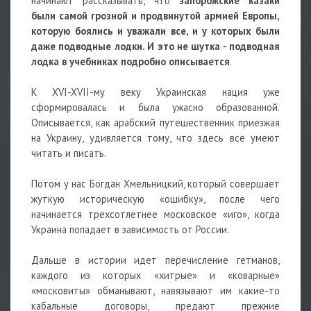
начинают рассказывать, что
запорожские казаки
были самой грозной и продвинутой армией Европы,
которую боялись и уважали все, и у которых были
даже подводные лодки. И это не шутка - подводная
лодка в учебниках подробно описывается
.
К XVI-XVII-му веку Украинская нация уже
сформировалась и была ужасно образованной.
Описывается, как арабский путешественник приезжая
на Украину, удивляется тому, что здесь все умеют
читать и писать.
Потом у нас Богдан Хмельницкий, который совершает
жуткую историческую «ошибку», после чего
начинается трехсотлетнее московское «иго», когда
Украина попадает в зависимость от России.
Дальше в истории идет перечисление гетманов,
каждого из которых «хитрые» и «коварные»
«московиты» обманывают, навязывают им какие-то
кабальные договоры, предают прежние