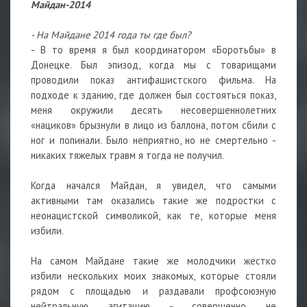
Майдан-2014
- На Майдане 2014 года ты где был?
- В то время я был координатором «Боротьбы» в
Донецке. Был эпизод, когда мы с товарищами
проводили показ антифашистского фильма. На
подходе к зданию, где должен был состояться показ,
меня окружили десять несовершеннолетних
«нациков» брызнули в лицо из баллона, потом сбили с
ног и попинали. Было неприятно, но не смертельно -
никаких тяжелых травм я тогда не получил.
Когда начался Майдан, я увидел, что самыми
активными там оказались такие же подростки с
неонацистской символикой, как те, которые меня
избили.
На самом Майдане такие же молодчики жестко
избили нескольких моих знакомых, которые стояли
рядом с площадью и раздавали профсоюзную
нейтральную агитацию - совершенно не