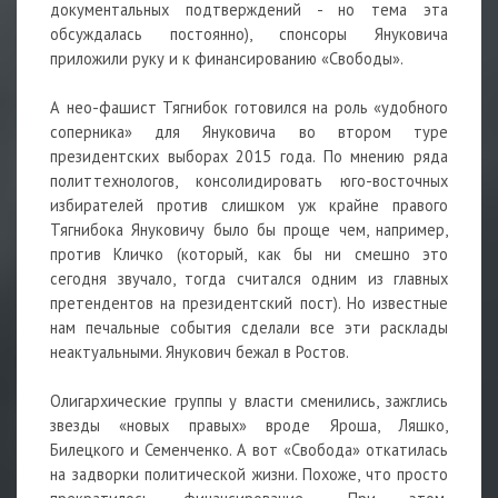
документальных подтверждений - но тема эта
обсуждалась постоянно), спонсоры Януковича
приложили руку и к финансированию «Свободы».
А нео-фашист Тягнибок готовился на роль «удобного
соперника» для Януковича во втором туре
президентских выборах 2015 года. По мнению ряда
политтехнологов, консолидировать юго-восточных
избирателей против слишком уж крайне правого
Тягнибока Януковичу было бы проще чем, например,
против Кличко (который, как бы ни смешно это
сегодня звучало, тогда считался одним из главных
претендентов на президентский пост). Но известные
нам печальные события сделали все эти расклады
неактуальными. Янукович бежал в Ростов.
Олигархические группы у власти сменились, зажглись
звезды «новых правых» вроде Яроша, Ляшко,
Билецкого и Семенченко. А вот «Свобода» откатилась
на задворки политической жизни. Похоже, что просто