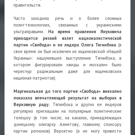
правительств.
Часто заходила речь и о более сложных
политтехнологиях, связанных с украинскими
ультраправыми.
На время правления Януковича
приходится резкий взлет националистической
партии «Свобода» и ее лидера Олега Тягнибока
(в
свое время он был исключен из ющенковской «Нашей
Украины»: нашумевшее выступление Тягнибока, в
котором фигурировали «жиды и москали» было
чересчур радикальным даже для ющенковских
национал-патриотов).
Маргинальная до того партия «Свобода» внезапно
показала впечатляющий результат на выборах в
Верховную раду.
Тягнибока и других ее лидеров
регулярно приглашали на популярные политические
телешоу (в том числе, на каналах, принадлежащих
донецкому олигарху Ахметову, главному спонсору
партии регионов). Вероятно (я не могу привести