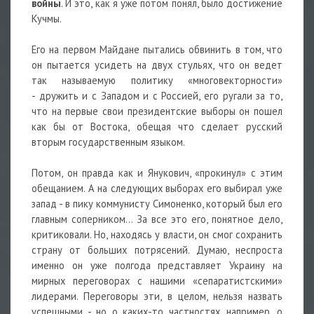
войны
. И это, как я уже потом понял, было достижение
Кучмы.
Его на первом Майдане пытались обвинить в том, что
он пытается усидеть на двух стульях, что он ведет
так называемую политику «многовекторности»
- дружить и с Западом и с Россией, его ругали за то,
что на первые свои президентские выборы он пошел
как бы от Востока, обещая что сделает русский
вторым государственным языком.
Потом, он правда как и Янукович, «прокинул» с этим
обещанием. А на следующих выборах его выбирал уже
запад - в пику коммунисту Симоненко, который был его
главным соперником… За все это его, понятное дело,
критиковали. Но, находясь у власти, он смог сохранить
страну от больших потрясений. Думаю, неспроста
именно он уже полгода представляет Украину на
мирных переговорах с нашими «сепаратистскими»
лидерами. Переговоры эти, в целом, нельзя назвать
успешными - но о каких-то частностях, например, о