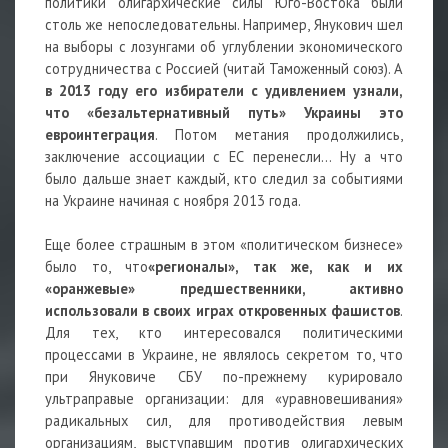
политики олигархические силы Юго-Востока были
столь же непоследовательны. Например, Янукович шел
на выборы с лозунгами об углублении экономического
сотрудничества с Россией (читай Таможенный союз). А
в 2013 году его избиратели с удивлением узнали,
что «безальтернативный путь» Украины это
евроинтеграция
. Потом метания продолжились,
заключение ассоциации с ЕС перенесли… Ну а что
было дальше знает каждый, кто следил за событиями
на Украине начиная с ноября 2013 года.
Еще более страшным в этом «политическом бизнесе»
было то, что
«регионалы», так же, как и их
«оранжевые» предшественники, активно
использовали в своих играх откровенных фашистов
.
Для тех, кто интересовался политическими
процессами в Украине, не являлось секретом то, что
при Януковиче СБУ по-прежнему курировало
ультраправые организации: для «уравновешивания»
радикальных сил, для противодействия левым
организациям, выступавшим против олигархических