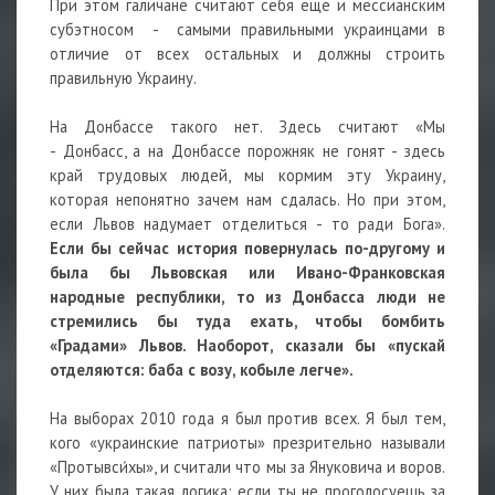
При этом галичане считают себя еще и мессианским
субэтносом - самыми правильными украинцами в
отличие от всех остальных и должны строить
правильную Украину.
На Донбассе такого нет. Здесь считают «Мы
- Донбасс, а на Донбассе порожняк не гонят - здесь
край трудовых людей, мы кормим эту Украину,
которая непонятно зачем нам сдалась. Но при этом,
если Львов надумает отделиться - то ради Бога».
Если бы сейчас история повернулась по-другому и
была бы Львовская или Ивано-Франковская
народные республики, то из Донбасса люди не
стремились бы туда ехать, чтобы бомбить
«Градами» Львов. Наоборот, сказали бы «пускай
отделяются: баба с возу, кобыле легче».
На выборах 2010 года я был против всех. Я был тем,
кого «украинские патриоты» презрительно называли
«Протывси́хы», и считали что мы за Януковича и воров.
У них была такая логика: если ты не проголосуешь за