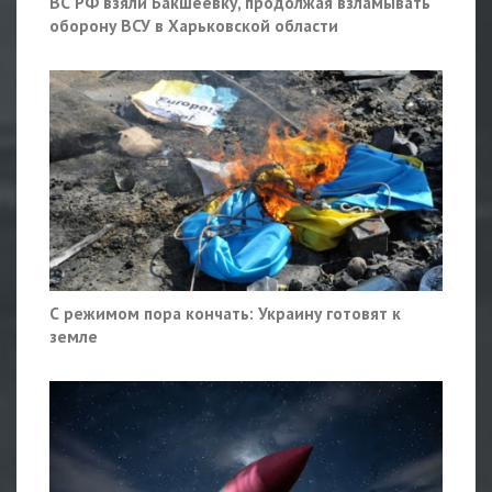
ВС РФ взяли Бакшеевку, продолжая взламывать
оборону ВСУ в Харьковской области
С режимом пора кончать: Украину готовят к
земле