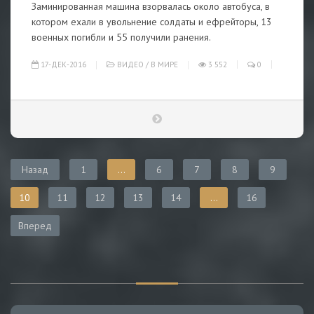
Заминированная машина взорвалась около автобуса, в
котором ехали в увольнение солдаты и ефрейторы, 13
военных погибли и 55 получили ранения.
17-ДЕК-2016
ВИДЕО
/
В МИРЕ
3 552
0
Назад
1
...
6
7
8
9
10
11
12
13
14
...
16
Вперед