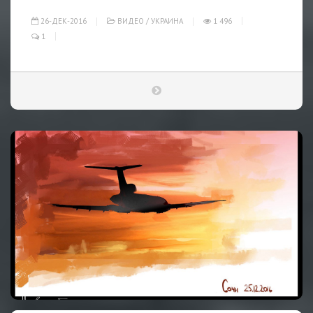
26-ДЕК-2016
ВИДЕО
/
УКРАИНА
1 496
1