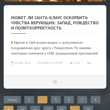
МОЖЕТ ЛИ САНТА-КЛАУС ОСКОРБИТЬ
ЧУВСТВА ВЕРУЮЩИХ: ЗАПАД, РОЖДЕСТВО
И ПОЛИТКОРРЕКТНОСТЬ
В Европе и США возник вопрос о допустимости
поздравления друг друга с Рождеством. По мнению
некоторых политиков и СМИ, традиционный христианский
24-ДЕК-2016
ВИДЕО
/
В МИРЕ
1 418
0
Назад
1
...
5
6
7
8
9
10
11
12
13
...
16