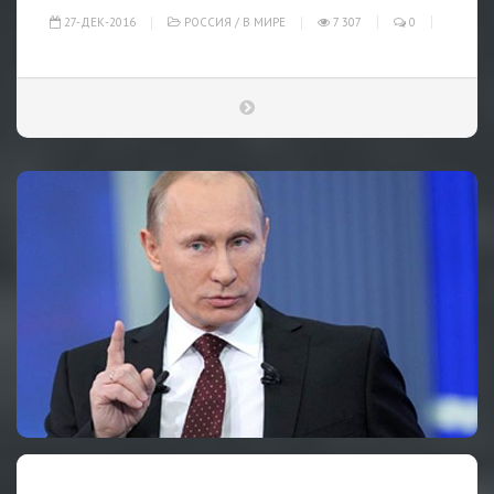
27-ДЕК-2016
РОССИЯ
/
В МИРЕ
7 307
0