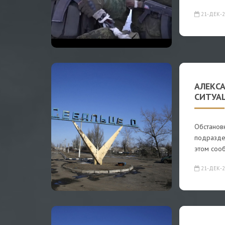
21-ДЕК-2
АЛЕКС
СИТУА
Обстановк
подразде
этом соо
21-ДЕК-2