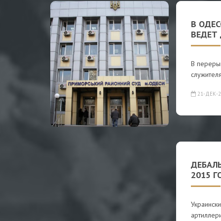
В ОДЕ
ВЕДЕТ 
В переры
служител
21-ДЕК-2
ДЕБАЛЬ
2015 Г
Украинск
артиллер