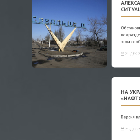
АЛЕКС
СИТУА
Обстановк
подразде
этом соо
21-ДЕК-2
НА УКР
«НАФТ
Версия вл
21-ДЕК-2