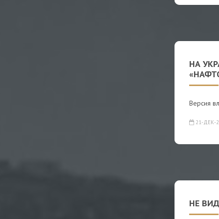
НА УКР
«НАФТ
Версия вл
21-ДЕК-2
НЕ ВИ