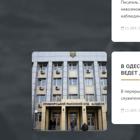
Писатель 
невозможн
наблюде
21-ДЕК-2
В ОДЕ
ВЕДЕТ 
В переры
служител
21-ДЕК-2