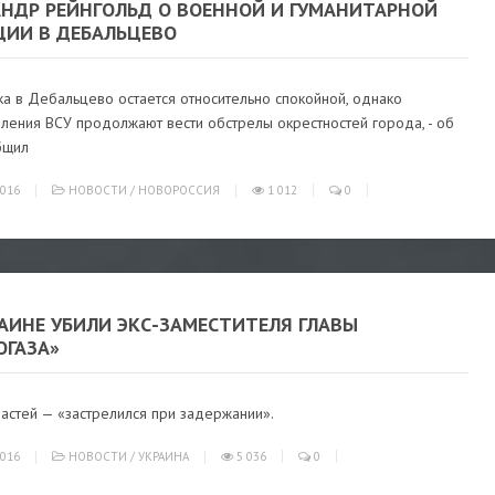
АНДР РЕЙНГОЛЬД О ВОЕННОЙ И ГУМАНИТАРНОЙ
ЦИИ В ДЕБАЛЬЦЕВО
а в Дебальцево остается относительно спокойной, однако
ления ВСУ продолжают вести обстрелы окрестностей города, - об
бщил
016
НОВОСТИ
/
НОВОРОССИЯ
1 012
0
АИНЕ УБИЛИ ЭКС-ЗАМЕСТИТЕЛЯ ГЛАВЫ
ОГАЗА»
астей — «застрелился при задержании».
016
НОВОСТИ
/
УКРАИНА
5 036
0