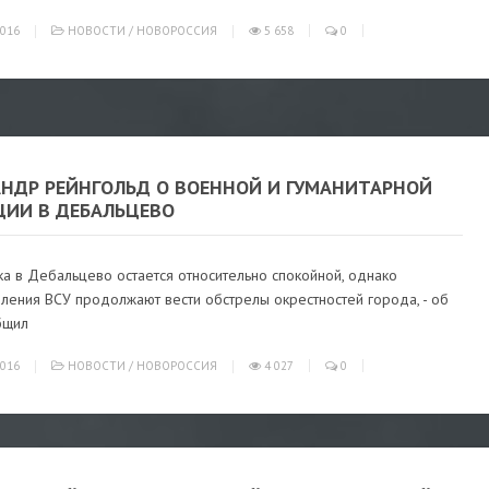
016
НОВОСТИ
/
НОВОРОССИЯ
5 658
0
АНДР РЕЙНГОЛЬД О ВОЕННОЙ И ГУМАНИТАРНОЙ
ЦИИ В ДЕБАЛЬЦЕВО
а в Дебальцево остается относительно спокойной, однако
ления ВСУ продолжают вести обстрелы окрестностей города, - об
бщил
016
НОВОСТИ
/
НОВОРОССИЯ
4 027
0