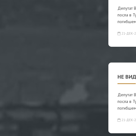
Депутат 
посла в Т
погибшем
21-ДЕК-2
НЕ ВИ
Депутат 
посла в Т
погибшем
21-ДЕК-2