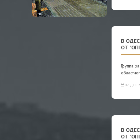
В ОДЕ
ОТ "О
Группа р
областног
02-ДЕК-2
В ОДЕ
ОТ "О