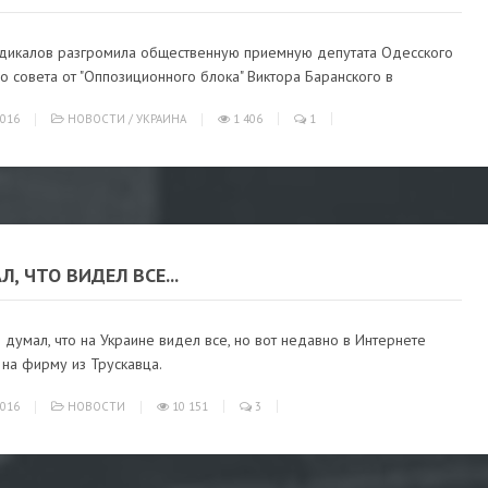
адикалов разгромила общественную приемную депутата Одесского
о совета от "Оппозиционного блока" Виктора Баранского в
016
НОВОСТИ
/
УКРАИНА
1 406
1
Л, ЧТО ВИДЕЛ ВСЕ...
я думал, что на Украине видел все, но вот недавно в Интернете
 на фирму из Трускавца.
016
НОВОСТИ
10 151
3