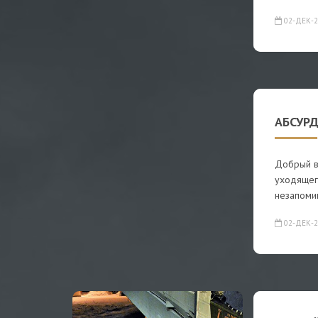
02-ДЕК-2
АБСУРД
Добрый в
уходящего
незапоми
02-ДЕК-2