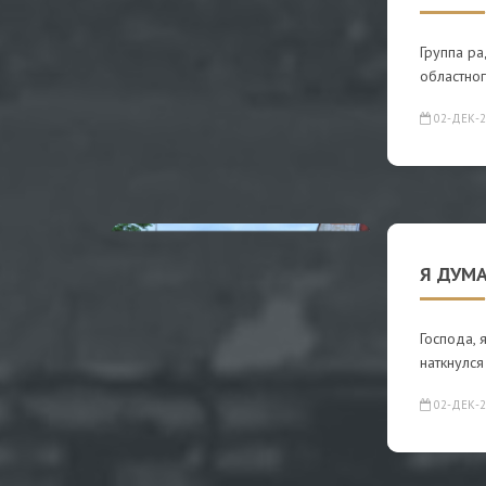
Группа р
областног
02-ДЕК-2
Я ДУМА
Господа, 
наткнулся
02-ДЕК-2