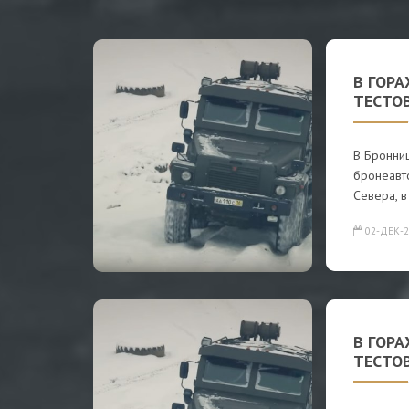
В ГОРА
ТЕСТО
В Бронниц
бронеавт
Севера, в
02-ДЕК-2
В ГОРА
ТЕСТО