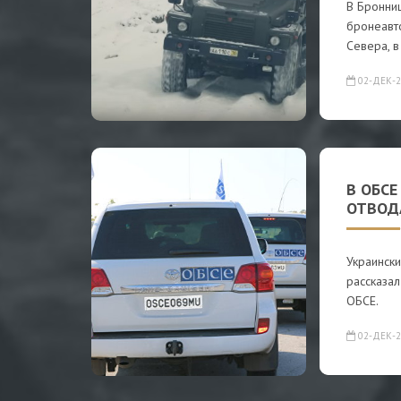
В Бронниц
бронеавт
Севера, в
02-ДЕК-2
В ОБСЕ
ОТВОД
Украински
рассказа
ОБСЕ.
02-ДЕК-2