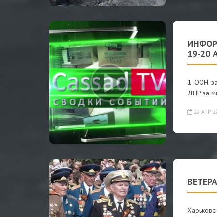
ИНФОР
19-20 
1. ООН: з
ДНР за ми
20-АПР-2
ВЕТЕРА
Харьковс