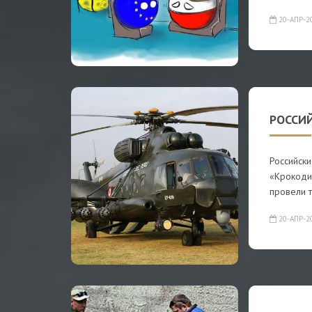
20-АПР-2
РОССИЙ
Российск
«Крокоди
провели 
20-АПР-2