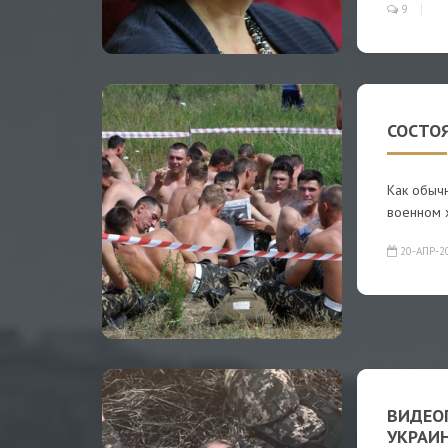
9
СОСТО
Как обыч
военном 
20-АПР-2
ВИДЕО
УКРАИ