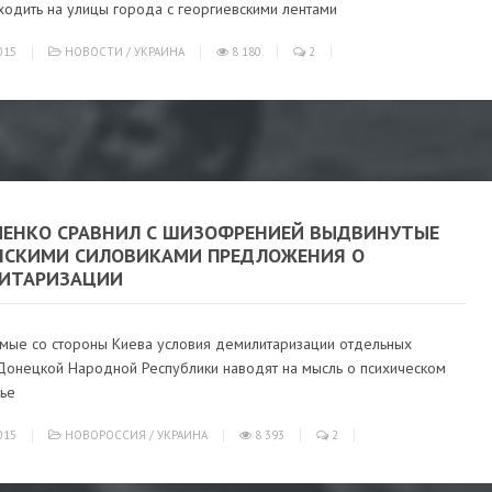
ходить на улицы города с георгиевскими лентами
015
НОВОСТИ
/
УКРАИНА
8 180
2
ЧЕНКО СРАВНИЛ С ШИЗОФРЕНИЕЙ ВЫДВИНУТЫЕ
НСКИМИ СИЛОВИКАМИ ПРЕДЛОЖЕНИЯ О
ИТАРИЗАЦИИ
мые со стороны Киева условия демилитаризации отдельных
Донецкой Народной Республики наводят на мысль о психическом
ье
015
НОВОРОССИЯ
/
УКРАИНА
8 393
2