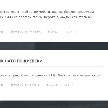
ном ролике к пятой волне мобилизации на Украине прозвучала
ечь: «Мы не бросаем своих». Вероятно, каждый сознательный
015
НОВОСТИ
/
УКРАИНА
10 213
17
Ж НАТО ПО-КИЕВСКИ
розится прекратить отношения с НАТО. Что стоит за этим шантажом?
015
НОВОСТИ
/
В МИРЕ
10 081
1