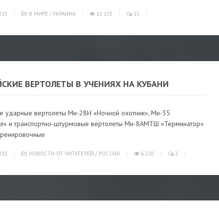
015
В МИРЕ
/
УКРАИНА
11 135
13
СКИЕ ВЕРТОЛЕТЫ В УЧЕНИЯХ НА КУБАНИ
ие ударные вертолеты Ми-28Н «Ночной охотник», Ми-35
л» и транспортно-штурмовые вертолеты Ми-8АМТШ «Терминатор»
тренировочные
015
НОВОСТИ ОТ ЧИТАТЕЛЕЙ
/
РОССИЯ
6 230
2