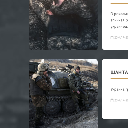
В реклам
эпичная р
украинец,
20-АПР-2
ШАНТА
Украина г
20-АПР-2