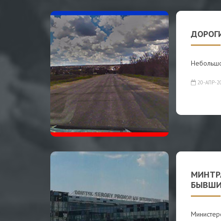
ДОРОГ
Небольшо
20-АПР-2
МИНТР
БЫВШИ
Министер