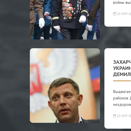
войны вы
20-АПР-2
ЗАХАР
УКРАИ
ДЕМИЛ
Выдвигае
районов 
нездоров
20-АПР-2