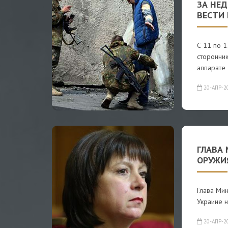
ЗА НЕ
ВЕСТИ
С 11 по 1
сторонни
аппарате
20-АПР-2
ГЛАВА
ОРУЖИ
Глава Мин
Украине 
20-АПР-2