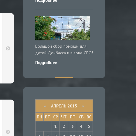
Подробнее
Большой сбор помощи для
детей Донбасса и в зоне СВО!
Подробнее
«
АПРЕЛЬ 2015
»
ПН
ВТ
СР
ЧТ
ПТ
СБ
ВС
1
2
3
4
5