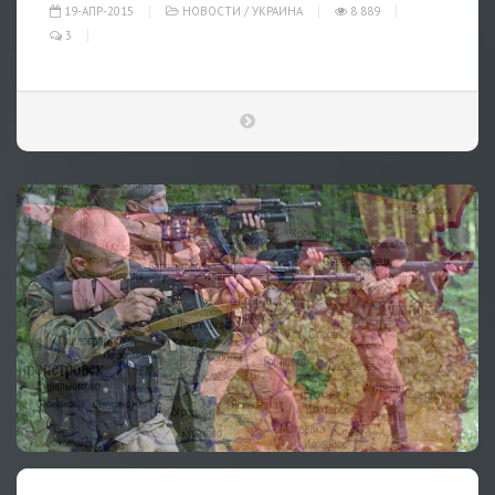
19-АПР-2015
НОВОСТИ
/
УКРАИНА
8 889
3