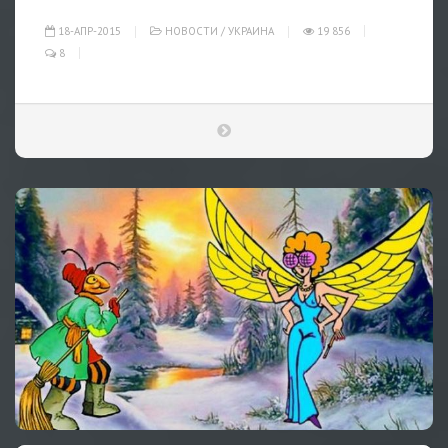
18-АПР-2015
НОВОСТИ
/
УКРАИНА
19 856
8