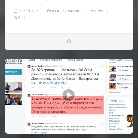
04-МАЙ-2015
В МИРЕ
/
УКРАИНА
5 765
0