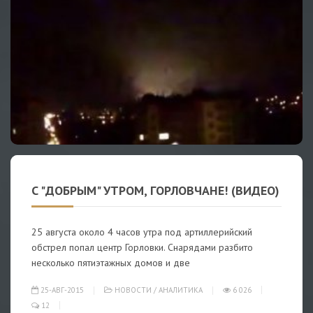
С "ДОБРЫМ" УТРОМ, ГОРЛОВЧАНЕ! (ВИДЕО)
25 августа около 4 часов утра под артиллерийский
обстрел попал центр Горловки. Снарядами разбито
несколько пятиэтажных домов и две
25-АВГ-2015
НОВОСТИ
/
АНАЛИТИКА
6 026
12