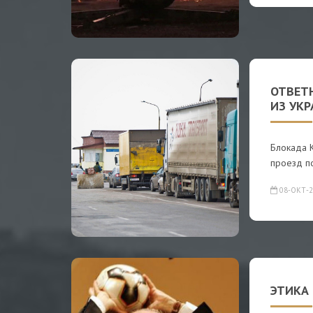
ОТВЕТН
ИЗ УК
Блокада 
проезд по
08-ОКТ-2
ЭТИКА 