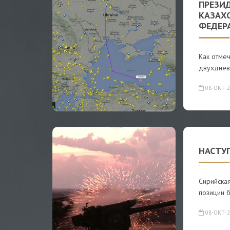
ПРЕЗИ
КАЗАХ
ФЕДЕР
Как отмеч
двухднев
08-ОКТ-2
НАСТУ
Сирийская
позиции 
08-ОКТ-2