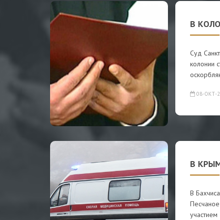
В КОЛ
Суд Санк
колонии с
оскорбл
08-ОКТ-2
В КРЫ
В Бахчис
Песчаное
участием