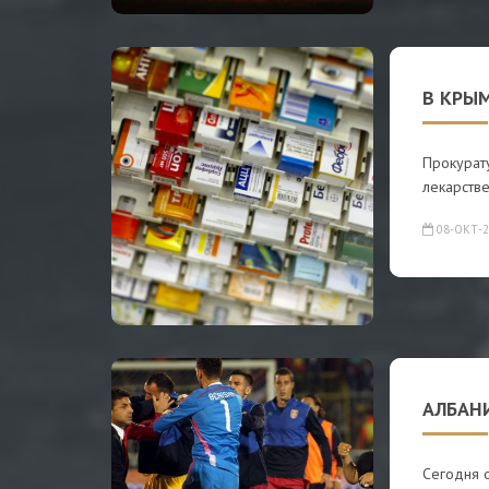
В КРЫ
Прокурат
лекарств
08-ОКТ-2
АЛБАН
Сегодня 