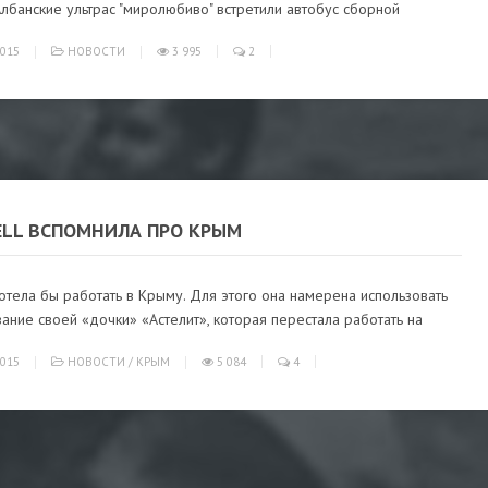
Албанские ультрас "миролюбиво" встретили автобус сборной
015
НОВОСТИ
3 995
2
ELL ВСПОМНИЛА ПРО КРЫМ
хотела бы работать в Крыму. Для этого она намерена использовать
ние своей «дочки» «Астелит», которая перестала работать на
015
НОВОСТИ
/
КРЫМ
5 084
4