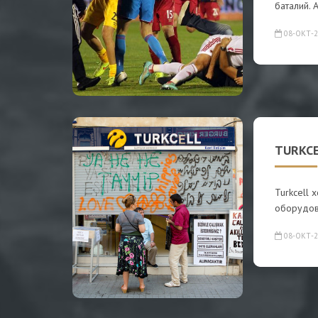
баталий. 
08-ОКТ-2
TURKC
Turkcell 
оборудова
08-ОКТ-2