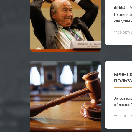
ФИФА и У
Платини 
следстве
08-ОКТ-2
БРЯНС
ПОЛЬЗ
За совер
областно
08-ОКТ-2