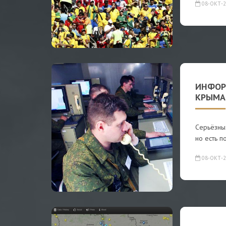
08-ОКТ-2
ИНФОР
КРЫМА
Серьёзных
но есть п
08-ОКТ-2