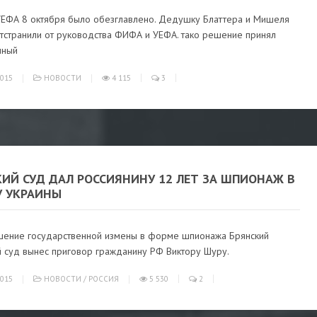
ЕФА 8 октября было обезглавлено. Дедушку Блаттера и Мишеля
отстранили от руководства ФИФА и УЕФА. тако решение принял
нный
015
НОВОСТИ
4 115
3
КИЙ СУД ДАЛ РОССИЯНИНУ 12 ЛЕТ ЗА ШПИОНАЖ В
У УКРАИНЫ
шение государственной измены в форме шпионажа Брянский
й суд вынес приговор гражданину РФ Виктору Шуру.
015
НОВОСТИ
/
РОССИЯ
5 530
2