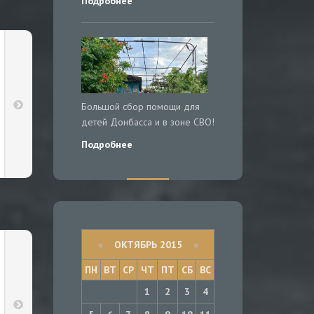
Подробнее
Большой сбор помощи для
детей Донбасса и в зоне СВО!
Подробнее
«
ОКТЯБРЬ 2015
»
ПН
ВТ
СР
ЧТ
ПТ
СБ
ВС
1
2
3
4