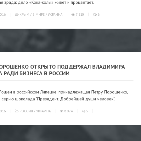
я зрада: дело «Кока-колы» живет и процветает.
016
КРЫМ
/
В МИРЕ
/
УКРАИНА
7 910
6
ПОРОШЕНКО ОТКРЫТО ПОДДЕРЖАЛ ВЛАДИМИРА
 РАДИ БИЗНЕСА В РОССИИ
Рошен в российском Липецке, принадлежащая Петру Порошенко,
а серию шоколада "Президент. Добрейшей души человек".
016
РОССИЯ
/
УКРАИНА
8 074
5