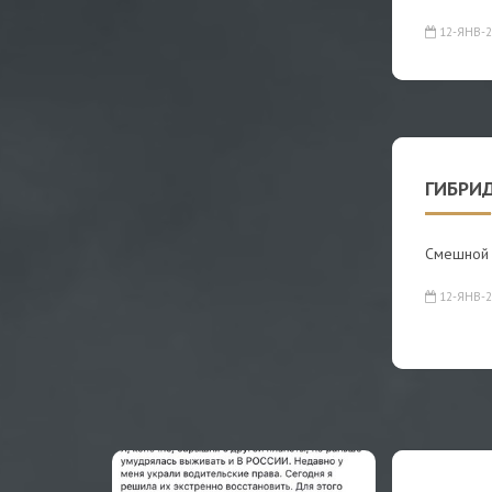
12-ЯНВ-2
ГИБРИ
Смешной 
12-ЯНВ-2