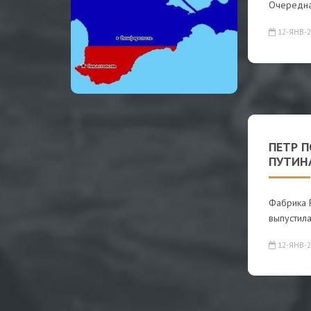
Очередна
12-ЯНВ-2
ПЕТР 
ПУТИНА
Фабрика 
выпустил
12-ЯНВ-2