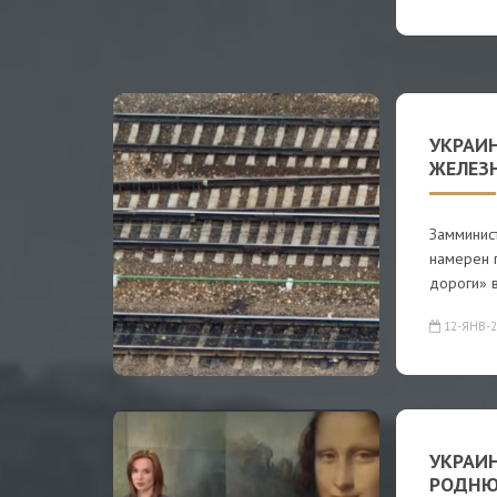
УКРАИН
ЖЕЛЕЗ
Замминис
намерен 
дороги» 
12-ЯНВ-2
УКРАИ
РОДНЮ