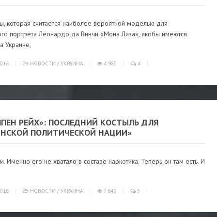
ы, которая считается наиболее вероятной моделью для
ого портрета Леонардо да Винчи «Мона Лиза», якобы имеются
а Украине,
016
НОВОСТИ
/
УКРАИНА
4 985
4
ППЕН РЕЙХ»: ПОСЛЕДНИЙ КОСТЫЛЬ ДЛЯ
ИНСКОЙ ПОЛИТИЧЕСКОЙ НАЦИИ»
. Именно его не хватало в составе наркотика. Теперь он там есть. И
016
НОВОСТИ
/
УКРАИНА
7 649
3