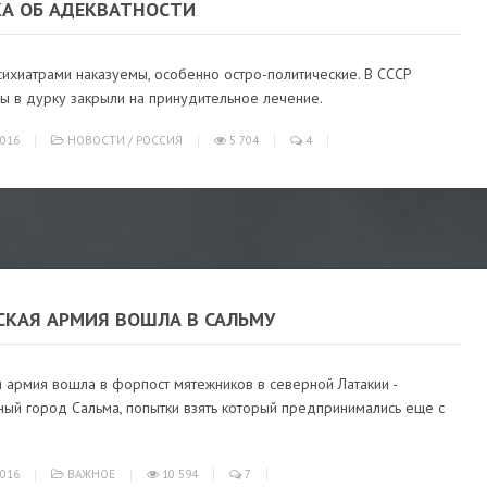
КА ОБ АДЕКВАТНОСТИ
сихиатрами наказуемы, особенно остро-политические. В СССР
ы в дурку закрыли на принудительное лечение.
016
НОВОСТИ
/
РОССИЯ
5 704
4
СКАЯ АРМИЯ ВОШЛА В САЛЬМУ
 армия вошла в форпост мятежников в северной Латакии -
ный город Сальма, попытки взять который предпринимались еще с
ы
016
ВАЖНОЕ
10 594
7