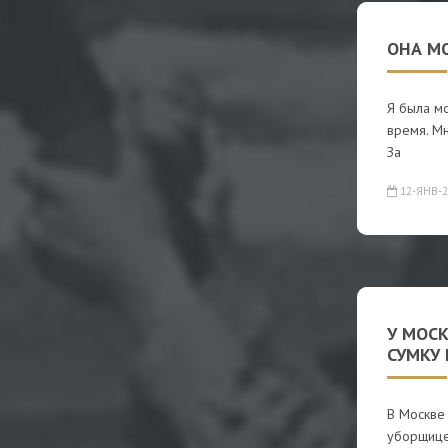
ОНА МО
Я была м
время. Мн
За
12-ЯНВ-2
У МОС
СУМКУ 
В Москве
уборщицей