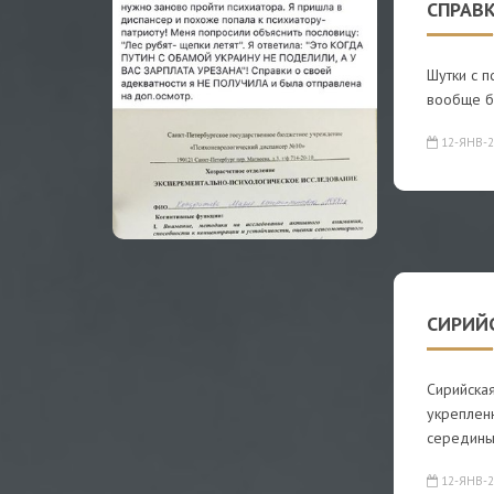
СПРАВ
Шутки с п
вообще б
12-ЯНВ-2
СИРИЙ
Сирийская
укреплен
середин
12-ЯНВ-2