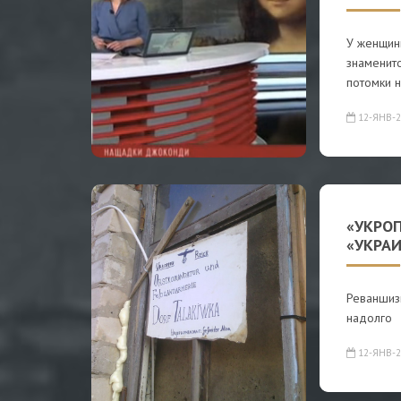
У женщин
знаменит
потомки н
12-ЯНВ-2
«УКРО
«УКРА
Реваншизм
надолго
12-ЯНВ-2