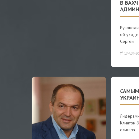
В БАХЧ
АДМИН
Руководи
об уходе
Сергей
17-АВГ-2
САМЫМ
УКРАИ
Лидерами
Клинтон (
олигарх