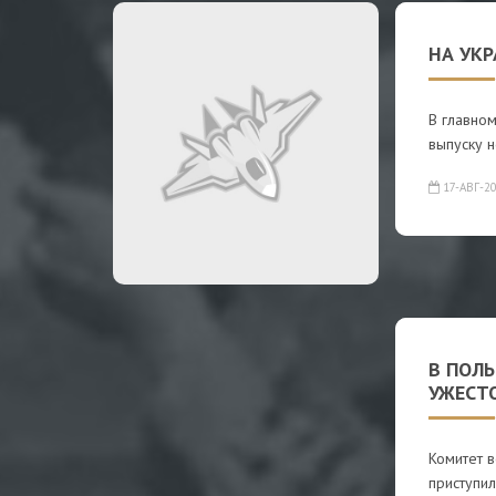
НА УКР
В главном
выпуску 
17-АВГ-2
В ПОЛ
УЖЕСТ
Комитет 
приступи