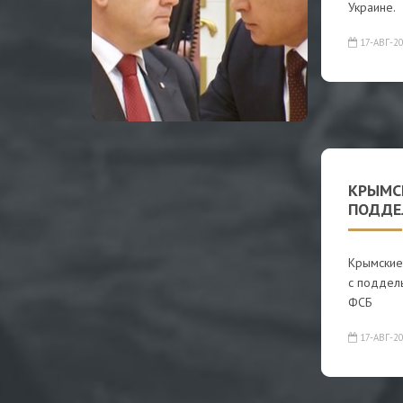
Украине.
17-АВГ-2
КРЫМС
ПОДДЕ
Крымские 
с поддел
ФСБ
17-АВГ-2