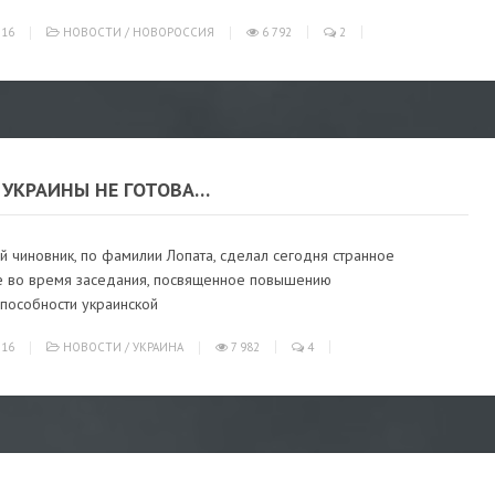
016
НОВОСТИ
/
НОВОРОССИЯ
6 792
2
 УКРАИНЫ НЕ ГОТОВА…
й чиновник, по фамилии Лопата, сделал сегодня странное
е во время заседания, посвященное повышению
пособности украинской
016
НОВОСТИ
/
УКРАИНА
7 982
4