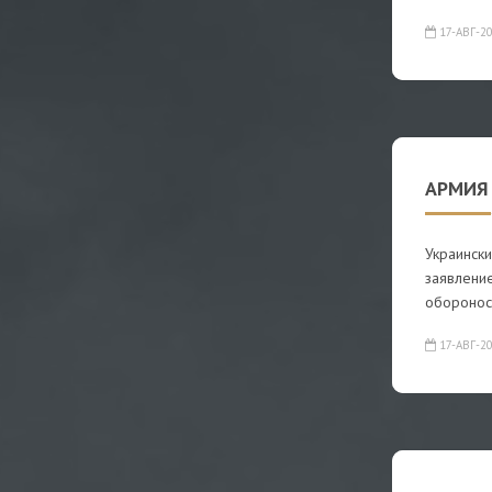
17-АВГ-2
АРМИЯ
Украински
заявлени
оборонос
17-АВГ-2