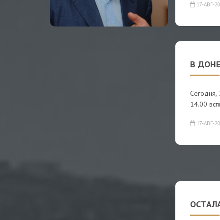
17-АВГ-2
В ДОН
Сегодня, 
14.00 вс
17-АВГ-2
ОСТАЛА