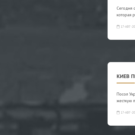
Сегодня с
которая р
17-АВГ-2
КИЕВ П
Посол Ук
жесткую 
17-АВГ-2