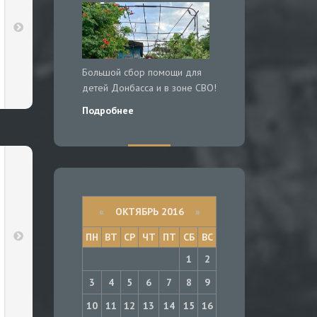
Большой сбор помощи для
детей Донбасса и в зоне СВО!
Подробнее
«
ОКТЯБРЬ 2016
»
ПН
ВТ
СР
ЧТ
ПТ
СБ
ВС
1
2
3
4
5
6
7
8
9
10
11
12
13
14
15
16