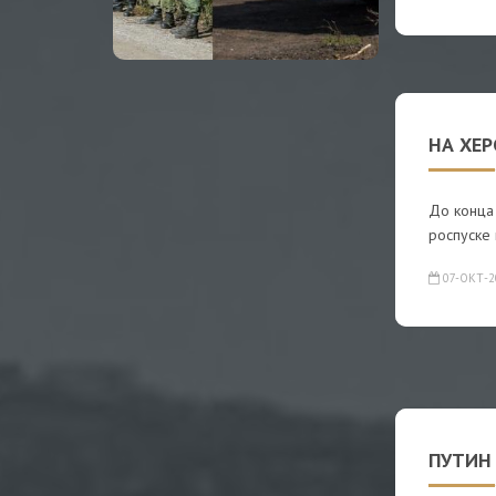
НА ХЕ
До конца 
роспуске 
07-ОКТ-2
ПУТИН