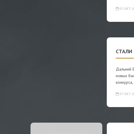
07-ОКТ-2
СТАЛИ
Дальний В
новых бан
конкурса,
07-ОКТ-2