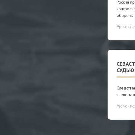
Россия пр
контроли
обороны з
07-ОКТ-2
СЕВАСТ
СУДЬЮ
Следстве
клеветы в
07-ОКТ-2