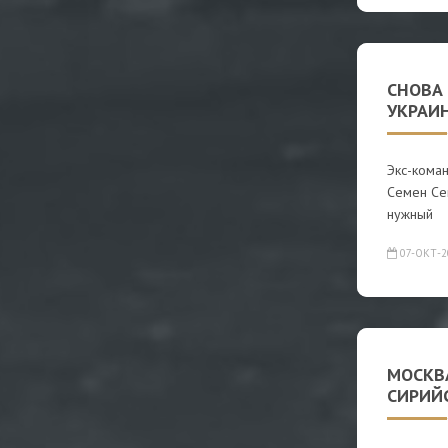
СНОВА 
УКРАИ
Экс-кома
Семен Сем
нужный
07-ОКТ-2
МОСКВ
СИРИЙ