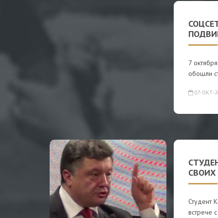
СОЦСЕ
ПОДВИ
7 октября
обошли с
07-ОКТ-2
СТУДЕН
СВОИХ 
Студент 
встрече 