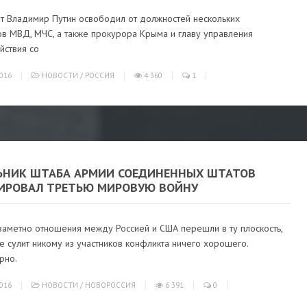
т Владимир Путин освободил от должностей нескольких
ов МВД, МЧС, а также прокурора Крыма и главу управления
йствия со
016
НОВОСТИ
/
РОССИЯ
4 360
1
ЬНИК ШТАБА АРМИИ СОЕДИНЕННЫХ ШТАТОВ
ИРОВАЛ ТРЕТЬЮ МИРОВУЮ ВОЙНУ
заметно отношения между Россией и США перешли в ту плоскость,
е сулит никому из участников конфликта ничего хорошего.
рно.
016
НОВОСТИ
/
НОВОРОССИЯ
6 391
0