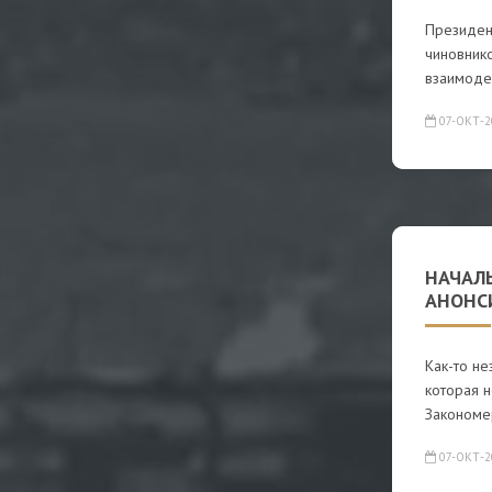
Президен
чиновник
взаимоде
07-ОКТ-2
НАЧАЛ
АНОНС
Как-то не
которая н
Закономе
07-ОКТ-2