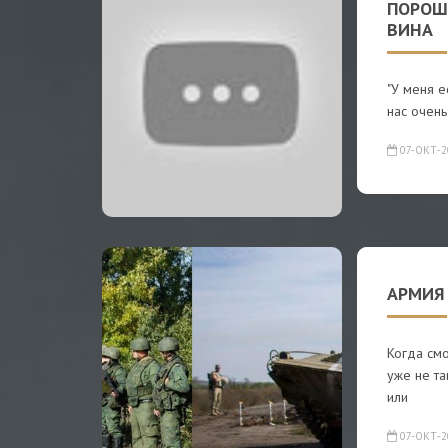
ПОРОШ
ВИНА
"У меня 
нас очень
07-ОКТ-2
АРМИЯ 
Когда см
уже не т
или
07-ОКТ-2