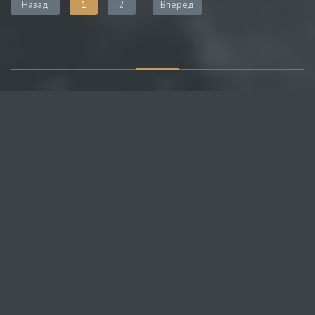
Назад
1
2
Вперед
О САЙТЕ
Публикуем различные мнения, статьи и видеоматериалы.
Посетителям нашего сайта предоставляем возможность
общения на портале – вы можете комментировать
публикации и добавлять свои.
НОВОСТИ