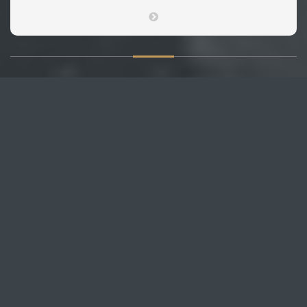
О САЙТЕ
Публикуем различные мнения, статьи и видеоматериалы.
Посетителям нашего сайта предоставляем возможность
общения на портале – вы можете комментировать
публикации и добавлять свои.
НОВОСТИ