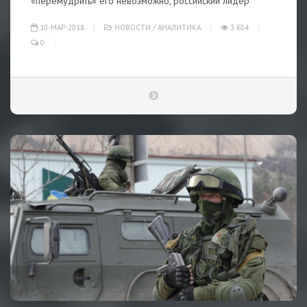
«перемудрить» его невозможно, российский лидер
10-МАР-2018
НОВОСТИ
/
АНАЛИТИКА
3 654
0