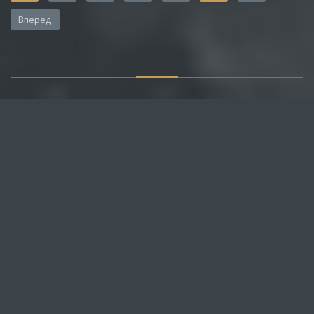
Вперед
О САЙТЕ
Публикуем различные мнения, статьи и видеоматериалы.
Посетителям нашего сайта предоставляем возможность
общения на портале – вы можете комментировать
публикации и добавлять свои.
НОВОСТИ