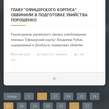
ГЛАВУ "ОФИЦЕРСКОГО КОРПУСА"
ОБВИНИЛИ В ПОДГОТОВКЕ УБИЙСТВА
ПОРОШЕНКО
Руководитель украинского Центра освобождения
пленных "Офицерский корпус" Владимир Рубан,
задержанный в Донбассе, планировал убийство
09-МАР-2018
НОВОСТИ
/
УКРАИНА
2 449
0
Назад
1
...
23
24
25
26
27
28
29
30
31
...
37