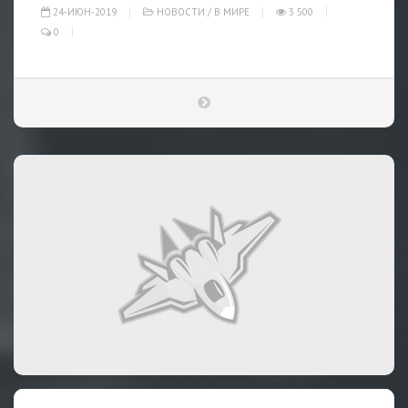
24-ИЮН-2019
НОВОСТИ
/
В МИРЕ
3 500
0