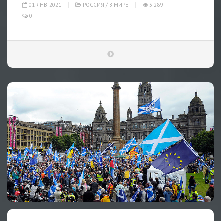
01-ЯНВ-2021
РОССИЯ
/
В МИРЕ
3 289
0