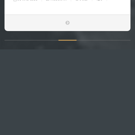
О САЙТЕ
Публикуем различные мнения, статьи и видеоматериалы.
Посетителям нашего сайта предоставляем возможность
общения на портале – вы можете комментировать
публикации и добавлять свои.