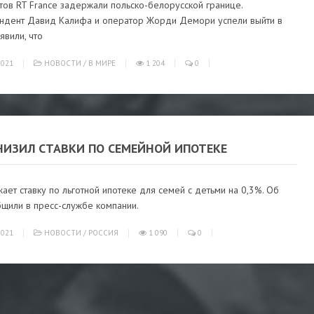
тов RT France задержали польско-белорусской границе.
ндент Давид Калифа и оператор Жорди Демори успели выйти в
явили, что
021
НОВОСТИ
/
В МИРЕ
1 204
0
НИЗИЛ СТАВКИ ПО СЕМЕЙНОЙ ИПОТЕКЕ
ает ставку по льготной ипотеке для семей с детьми на 0,3%. Об
бщили в пресс-службе компании.
021
НОВОСТИ
/
РОССИЯ
1 090
0