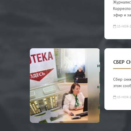
Журналис
Корреспо
эфир и за
15-НОЯ-2
СБЕР С
Сбер сниж
этом соо
15-НОЯ-2