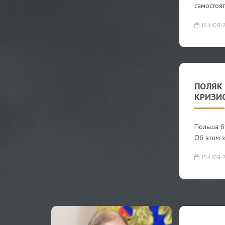
самостоя
15-НОЯ-2
ПОЛЯК
КРИЗИС
Польша бу
Об этом 
15-НОЯ-2