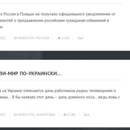
во России в Польше не получало официального уведомления от
 властей о предъявлении российским гражданам обвинений в
ии
021
НОВОСТИ
/
РОССИЯ
1 242
0
ЗИ-МИР ПО-УКРАИНСКИ…
 на Украине отмечается день работников радио, телевидения и
аины… Я бы назвала этот день – день длинного носа… ведь ложь с
021
НОВОСТИ
/
АНАЛИТИКА
2 184
0