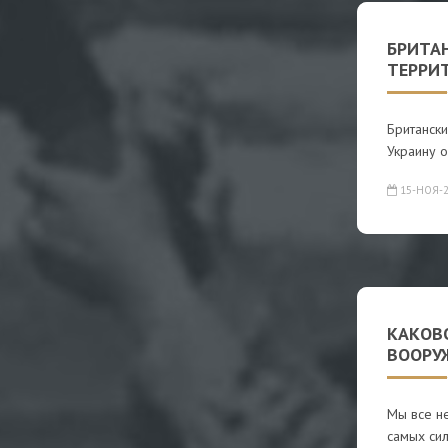
БРИТАН
ТЕРРИ
Британски
Украину о
15-НОЯ-2
КАКОВ
ВООРУ
Мы все не
самых сил