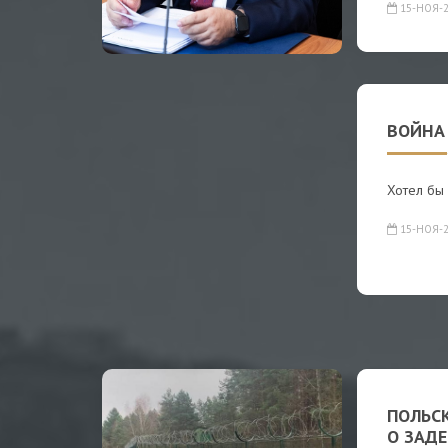
15-НОЯ-2
ВОЙНА
Хотел бы 
15-НОЯ-2
ПОЛЬС
О ЗАД