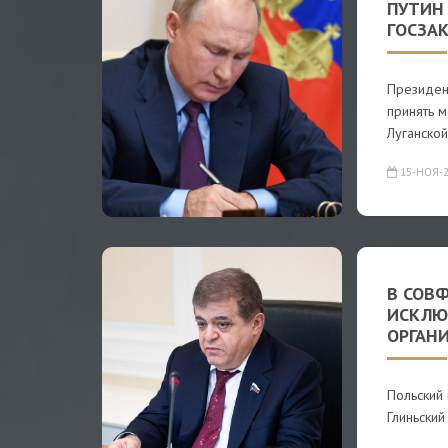
ПУТИН 
ГОСЗА
Президен
принять м
Луганской
15-НОЯ-2
В СОВ
ИСКЛЮ
ОРГАН
Польский 
Глиньский