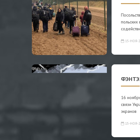
Посольст
польских
содейств
15-НОЯ-2
ФЭНТЭ
16 ноября
связи Укр
экранов
15-НОЯ-2